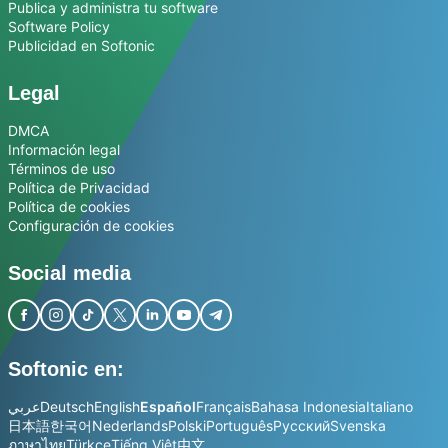
Publica y administra tu software
Software Policy
Publicidad en Softonic
Legal
DMCA
Información legal
Términos de uso
Política de Privacidad
Política de cookies
Configuración de cookies
Social media
Softonic en:
عربي
Deutsch
English
Español
Français
Bahasa Indonesia
Italiano
日本語
한국어
Nederlands
Polski
Português
Русский
Svenska
ภาษาไทย
Türkçe
Tiếng Việt
中文