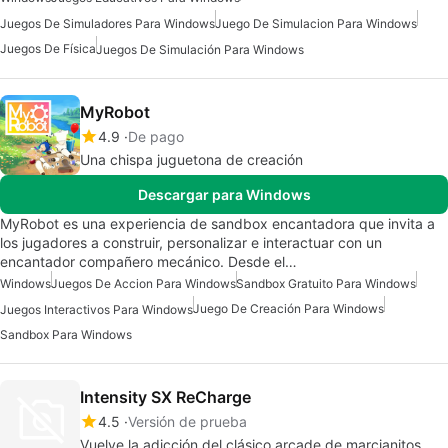
Juegos De Simuladores Para Windows
Juego De Simulacion Para Windows
Juegos De Física
Juegos De Simulación Para Windows
MyRobot
4.9
De pago
Una chispa juguetona de creación
Descargar para Windows
MyRobot es una experiencia de sandbox encantadora que invita a
los jugadores a construir, personalizar e interactuar con un
encantador compañero mecánico. Desde el…
Windows
Juegos De Accion Para Windows
Sandbox Gratuito Para Windows
Juego De Creación Para Windows
Juegos Interactivos Para Windows
Sandbox Para Windows
Intensity SX ReCharge
4.5
Versión de prueba
Vuelve la adicción del clásico arcade de marcianitos