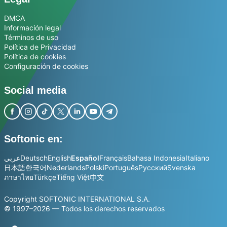
DMCA
Información legal
Términos de uso
Política de Privacidad
Política de cookies
Configuración de cookies
Social media
Softonic en:
عربي
Deutsch
English
Español
Français
Bahasa Indonesia
Italiano
日本語
한국어
Nederlands
Polski
Português
Русский
Svenska
ภาษาไทย
Türkçe
Tiếng Việt
中文
Copyright SOFTONIC INTERNATIONAL S.A.
© 1997–2026 — Todos los derechos reservados