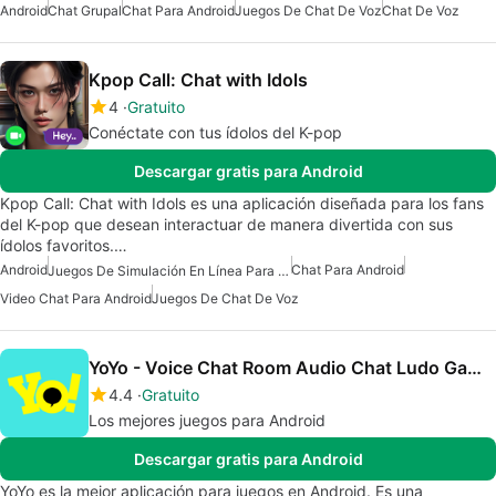
Android
Chat Grupal
Chat Para Android
Juegos De Chat De Voz
Chat De Voz
Kpop Call: Chat with Idols
4
Gratuito
Conéctate con tus ídolos del K-pop
Descargar gratis para Android
Kpop Call: Chat with Idols es una aplicación diseñada para los fans
del K-pop que desean interactuar de manera divertida con sus
ídolos favoritos.…
Android
Chat Para Android
Juegos De Simulación En Línea Para Android
Video Chat Para Android
Juegos De Chat De Voz
YoYo - Voice Chat Room Audio Chat Ludo Games
4.4
Gratuito
Los mejores juegos para Android
Descargar gratis para Android
YoYo es la mejor aplicación para juegos en Android. Es una