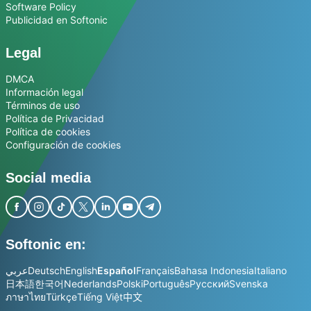
Software Policy
Publicidad en Softonic
Legal
DMCA
Información legal
Términos de uso
Política de Privacidad
Política de cookies
Configuración de cookies
Social media
Softonic en:
عربي
Deutsch
English
Español
Français
Bahasa Indonesia
Italiano
日本語
한국어
Nederlands
Polski
Português
Русский
Svenska
ภาษาไทย
Türkçe
Tiếng Việt
中文