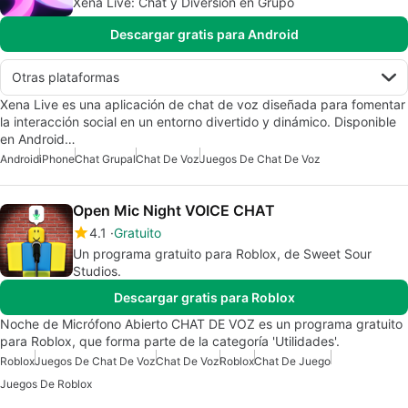
Xena Live: Chat y Diversión en Grupo
Descargar gratis para Android
Otras plataformas
Xena Live es una aplicación de chat de voz diseñada para fomentar
la interacción social en un entorno divertido y dinámico. Disponible
en Android…
Android
iPhone
Chat Grupal
Chat De Voz
Juegos De Chat De Voz
Open Mic Night VOICE CHAT
4.1
Gratuito
Un programa gratuito para Roblox, de Sweet Sour
Studios.
Descargar gratis para Roblox
Noche de Micrófono Abierto CHAT DE VOZ es un programa gratuito
para Roblox, que forma parte de la categoría 'Utilidades'.
Roblox
Juegos De Chat De Voz
Chat De Voz
Roblox
Chat De Juego
Juegos De Roblox