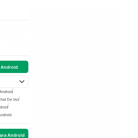
 Android
 Android
hat De Voz
droid
Android
para Android