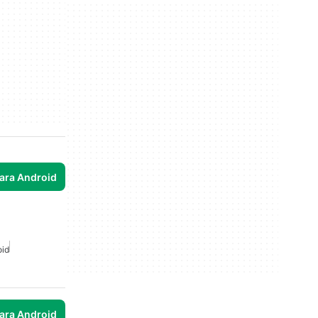
para Android
oid
para Android