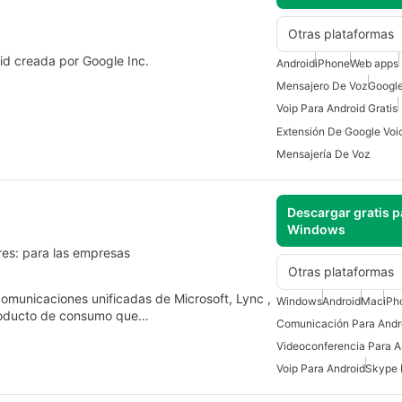
Otras plataformas
id creada por Google Inc.
Android
iPhone
Web apps
Mensajero De Voz
Google
Voip Para Android Gratis
Mensajería De Voz
Descargar gratis p
Windows
res: para las empresas
Otras plataformas
omunicaciones unificadas de Microsoft, Lync ,
Windows
Android
Mac
iPh
producto de consumo que…
Comunicación Para Andr
Videoconferencia Para A
Voip Para Android
Skype 