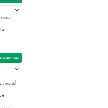
 Android
oid
para Android
ara Android
oid