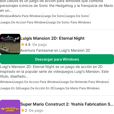
Boll Deluxe es un juego de acción para Windows que combina
personajes icónicos de Sonic the Hedgehog y la franquicia de Mario
en un…
Windows
Mario Para Windows
Juego De Sonic
Juegos De Sonic
Juegos De Accion Para Windows
Juego De Sonic Para Windows
Luigis Mansion 2D: Eternal Night
4.8
De pago
Aventura Fantasmal en Luigi's Mansion 2D
Descargar para Windows
Luigi's Mansion 2D: Eternal Night es un juego de acción en 2D
inspirado en la popular serie de videojuegos Luigi's Mansion. Este
título, diseñado…
Windows
Juegos De Accion Para Windows
Juego De Nintendo Para Windows
Juegos En 2d
Juegos De Acción En 2D
Juegos De Mario Para Windows
Super Mario Construct 2: Yoshis Fabrication Station
2
De pago