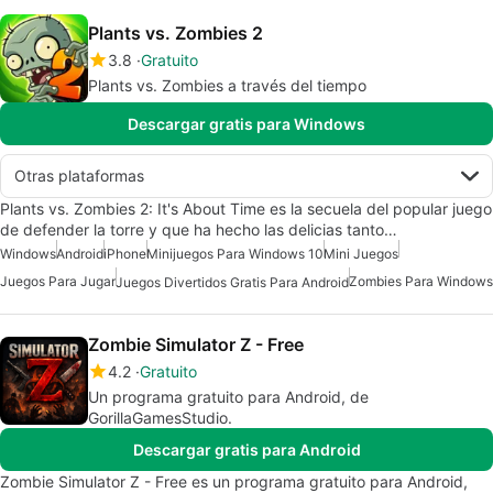
Plants vs. Zombies 2
3.8
Gratuito
Plants vs. Zombies a través del tiempo
Descargar gratis para Windows
Otras plataformas
Plants vs. Zombies 2: It's About Time es la secuela del popular juego
de defender la torre y que ha hecho las delicias tanto…
Windows
Android
iPhone
Minijuegos Para Windows 10
Mini Juegos
Juegos Para Jugar
Zombies Para Windows
Juegos Divertidos Gratis Para Android
Zombie Simulator Z - Free
4.2
Gratuito
Un programa gratuito para Android, de
GorillaGamesStudio.
Descargar gratis para Android
Zombie Simulator Z - Free es un programa gratuito para Android,