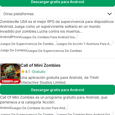
Descargar gratis para Android
Otras plataformas
Zombieville USA es el mejor RPG de supervivencia para dispositivos
Android.Juega como un superviviente solitario en un mundo
invadido por zombies.Lucha contra los muertos…
Android
iPhone
Juegos De Zombies Para Android Gratis
Juegos De Supervivencia De Zombies Para Android Gratis
Juegos De Acción Y Aventura Para Android
Juego De Zombies
Juegos De Supervivencia De Zombies
Call of Mini Zombies
4.1
Gratuito
Una aplicación gratuita para Android, de Triniti
Interactive Studios Limited.
Descargar gratis para Android
Call Of Mini Zombies es un programa gratuito para Android, que
pertenece a la categoría 'Acción'.
Android
Juegos De Combate Accion Para Android
Juegos De Supervivencia De Zombies Para Android
Juegos De Zombies Para Android Gratis