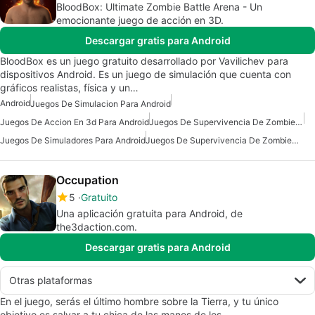
BloodBox: Ultimate Zombie Battle Arena - Un
emocionante juego de acción en 3D.
Descargar gratis para Android
BloodBox es un juego gratuito desarrollado por Vavilichev para
dispositivos Android. Es un juego de simulación que cuenta con
gráficos realistas, física y un…
Android
Juegos De Simulacion Para Android
Juegos De Accion En 3d Para Android
Juegos De Supervivencia De Zombies Para Android
Juegos De Simuladores Para Android
Juegos De Supervivencia De Zombies Para Android Gratis
Occupation
5
Gratuito
Una aplicación gratuita para Android, de
the3daction.com.
Descargar gratis para Android
Otras plataformas
En el juego, serás el último hombre sobre la Tierra, y tu único
objetivo es salvar a tu chica de las manos de los…