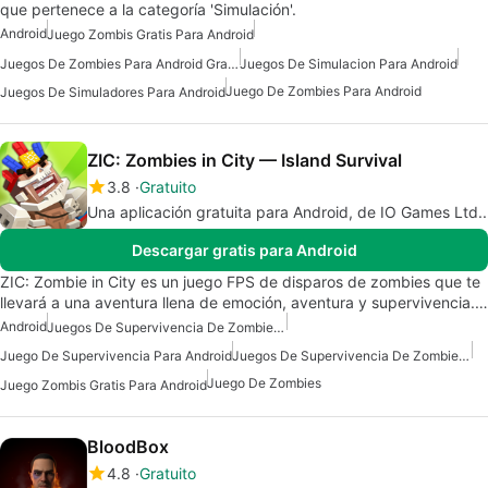
que pertenece a la categoría 'Simulación'.
Android
Juego Zombis Gratis Para Android
Juegos De Zombies Para Android Gratis
Juegos De Simulacion Para Android
Juego De Zombies Para Android
Juegos De Simuladores Para Android
ZIC: Zombies in City — Island Survival
3.8
Gratuito
Una aplicación gratuita para Android, de IO Games Ltd..
Descargar gratis para Android
ZIC: Zombie in City es un juego FPS de disparos de zombies que te
llevará a una aventura llena de emoción, aventura y supervivencia.…
Android
Juegos De Supervivencia De Zombies Para Android Gratis
Juego De Supervivencia Para Android
Juegos De Supervivencia De Zombies Para Android
Juego De Zombies
Juego Zombis Gratis Para Android
BloodBox
4.8
Gratuito