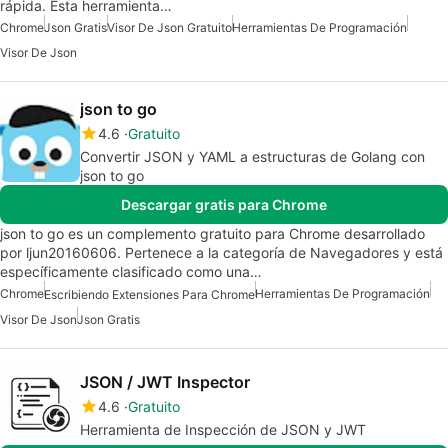
rápida. Esta herramienta…
Chrome
Json Gratis
Visor De Json Gratuito
Herramientas De Programación
Visor De Json
json to go
4.6
Gratuito
Convertir JSON y YAML a estructuras de Golang con
json to go
Descargar gratis para Chrome
json to go es un complemento gratuito para Chrome desarrollado
por ljun20160606. Pertenece a la categoría de Navegadores y está
específicamente clasificado como una…
Chrome
Herramientas De Programación
Escribiendo Extensiones Para Chrome
Visor De Json
Json Gratis
JSON / JWT Inspector
4.6
Gratuito
Herramienta de Inspección de JSON y JWT