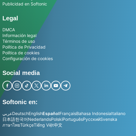
Publicidad en Softonic
Legal
DMCA
Información legal
Términos de uso
Política de Privacidad
Política de cookies
Configuración de cookies
Social media
Softonic en:
عربي
Deutsch
English
Español
Français
Bahasa Indonesia
Italiano
日本語
한국어
Nederlands
Polski
Português
Русский
Svenska
ภาษาไทย
Türkçe
Tiếng Việt
中文