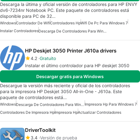
Descarga la última y oficial versión de controladores para HP ENVY
dv6-7234nr Notebook PC. Este paquete de controladores está
disponible para PC de 32…
Windows
Controlador De Wifi
Controladores Hp
Wifi De Pc Para Windows 7
Instalar Controladores
Descarga De Controladores Para Windows
HP Deskjet 3050 Printer J610a drivers
4.2
Gratuito
Instalar el último controlador para HP deskjet 3050
Descargar gratis para Windows
Descargue la versión más reciente y oficial de los controladores
para la impresora HP Deskjet 3050 All-in-One - J610a. Este
paquete de controladores está…
Windows
Impresora Hp Para Windows 7
Descarga De Controladores Para Windows 7
Controladores De Impresora Hp
Impresora Hp
Actualizar Controladores
DriverToolkit
3.4
Versión de prueba