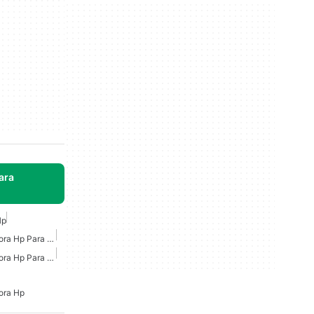
ara
Hp
Controladores De Impresora Hp Para Windows 10
Controladores De Impresora Hp Para Windows
ora Hp