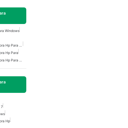
ara
ara Windows
Controladores De Impresora Hp Para Windows
ora Hp Para
Controladores De Impresora Hp Para Windows 10
ara
 7
ows
ora Hp