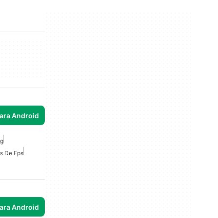
para Android
ng
s De Fps
para Android