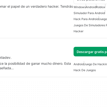
omar el papel de un verdadero hacker. Tendrás
Windows
Android
Roblox
Simulador Para Android
Hack Para Android
Juego
Juegos De Simuladores 
Hacker
Descargar gratis 
tiadev.
ce la posibilidad de ganar mucho dinero. Esta
Android
Juego De Hacki
diseñada…
Hack De Juegos