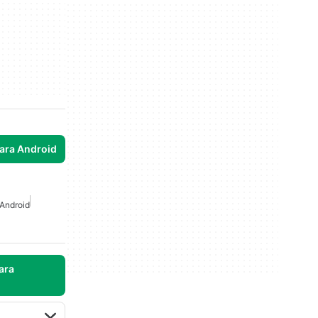
para Android
 Android
ara