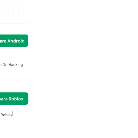
para Android
o De Hacking
para Roblox
 Roblox