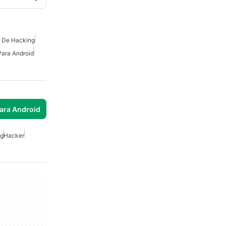
 De Hacking
Para Android
para Android
ng
Hacker