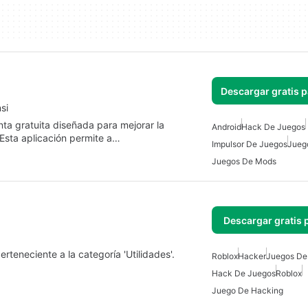
Descargar gratis 
si
a gratuita diseñada para mejorar la
Android
Hack De Juegos
 Esta aplicación permite a…
Impulsor De Juegos
Jueg
Juegos De Mods
Descargar gratis 
rteneciente a la categoría 'Utilidades'.
Roblox
Hacker
Juegos De
Hack De Juegos
Roblox
Juego De Hacking