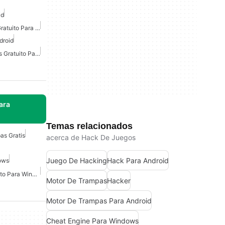
id
Entrenador De Puntería Gratuito Para Android
droid
Rastreador De Posiciones Gratuito Para Android
ara
Temas relacionados
as Gratis
acerca de Hack De Juegos
Juego De Hacking
Hack Para Android
ows
Motor De Trampas Gratuito Para Windows
Motor De Trampas
Hacker
Motor De Trampas Para Android
Cheat Engine Para Windows