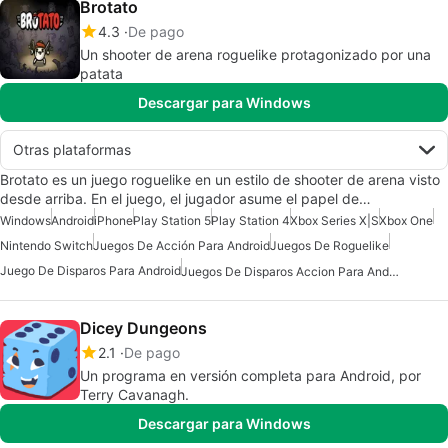
Brotato
4.3
De pago
Un shooter de arena roguelike protagonizado por una
patata
Descargar para Windows
Otras plataformas
Brotato es un juego roguelike en un estilo de shooter de arena visto
desde arriba. En el juego, el jugador asume el papel de…
Windows
Android
iPhone
Play Station 5
Play Station 4
Xbox Series X|S
Xbox One
Nintendo Switch
Juegos De Acción Para Android
Juegos De Roguelike
Juego De Disparos Para Android
Juegos De Disparos Accion Para Android
Dicey Dungeons
2.1
De pago
Un programa en versión completa para Android, por
Terry Cavanagh.
Descargar para Windows