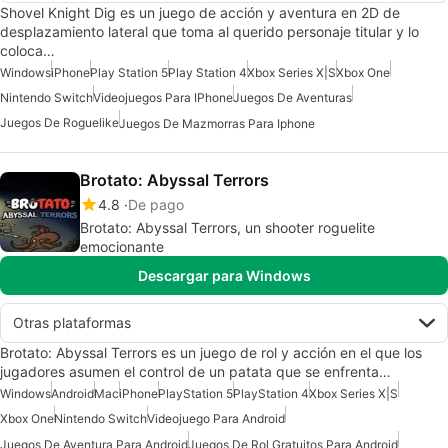
Shovel Knight Dig es un juego de acción y aventura en 2D de
desplazamiento lateral que toma al querido personaje titular y lo
coloca…
Windows
iPhone
Play Station 5
Play Station 4
Xbox Series X|S
Xbox One
Nintendo Switch
Videojuegos Para IPhone
Juegos De Aventuras
Juegos De Roguelike
Juegos De Mazmorras Para Iphone
Brotato: Abyssal Terrors
4.8
De pago
Brotato: Abyssal Terrors, un shooter roguelite
emocionante
Descargar para Windows
Otras plataformas
Brotato: Abyssal Terrors es un juego de rol y acción en el que los
jugadores asumen el control de un patata que se enfrenta…
Windows
Android
Mac
iPhone
PlayStation 5
PlayStation 4
Xbox Series X|S
Xbox One
Nintendo Switch
Videojuego Para Android
Juegos De Aventura Para Android
Juegos De Rol Gratuitos Para Android