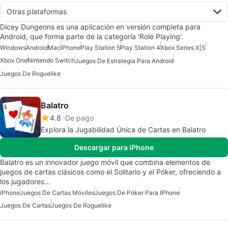
Otras plataformas
Dicey Dungeons es una aplicación en versión completa para
Android, que forma parte de la categoría 'Role Playing'.
Windows
Android
Mac
iPhone
Play Station 5
Play Station 4
Xbox Series X|S
Xbox One
Nintendo Switch
Juegos De Estrategia Para Android
Juegos De Roguelike
Balatro
4.8
De pago
Explora la Jugabilidad Única de Cartas en Balatro
Descargar para iPhone
Balatro es un innovador juego móvil que combina elementos de
juegos de cartas clásicos como el Solitario y el Póker, ofreciendo a
los jugadores…
iPhone
Juegos De Cartas Móviles
Juegos De Póker Para IPhone
Juegos De Cartas
Juegos De Roguelike