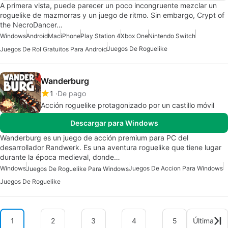
A primera vista, puede parecer un poco incongruente mezclar un
roguelike de mazmorras y un juego de ritmo. Sin embargo, Crypt of
the NecroDancer…
Windows
Android
Mac
iPhone
Play Station 4
Xbox One
Nintendo Switch
Juegos De Roguelike
Juegos De Rol Gratuitos Para Android
Wanderburg
1
De pago
Acción roguelike protagonizado por un castillo móvil
Descargar para Windows
Wanderburg es un juego de acción premium para PC del
desarrollador Randwerk. Es una aventura roguelike que tiene lugar
durante la época medieval, donde…
Windows
Juegos De Accion Para Windows
Juegos De Roguelike Para Windows
Juegos De Roguelike
1
2
3
4
5
Última