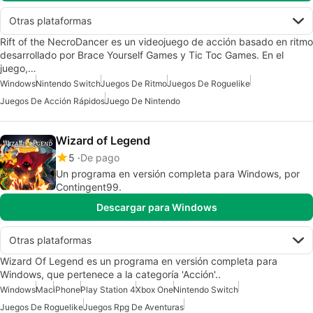
Otras plataformas
Rift of the NecroDancer es un videojuego de acción basado en ritmo
desarrollado por Brace Yourself Games y Tic Toc Games. En el
juego,…
Windows
Nintendo Switch
Juegos De Ritmo
Juegos De Roguelike
Juegos De Acción Rápidos
Juego De Nintendo
Wizard of Legend
5
De pago
Un programa en versión completa para Windows, por
Contingent99.
Descargar para Windows
Otras plataformas
Wizard Of Legend es un programa en versión completa para
Windows, que pertenece a la categoría 'Acción'..
Windows
Mac
iPhone
Play Station 4
Xbox One
Nintendo Switch
Juegos De Roguelike
Juegos Rpg De Aventuras