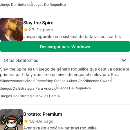
Juego De Nintendo
Juegos De Roguelike
Slay the Spire
2.7
De pago
Juego roguelike con sistema de batallas con cartas
Descargar para Windows
Otras plataformas
Slay the Spire es un juego de género roguelike que cautiva desde la
primera partida y que crea un nivel de enganche elevado. En…
Windows
Android
Mac
iPhone
Play Station 4
Xbox One
Nintendo Switch
Juegos De Roguelike
Juegos De Estrategia Para Android
Juegos De Estrategia Móviles Para Android
Brotato: Premium
4.8
De pago
Aventura de acción y patatas roguelite