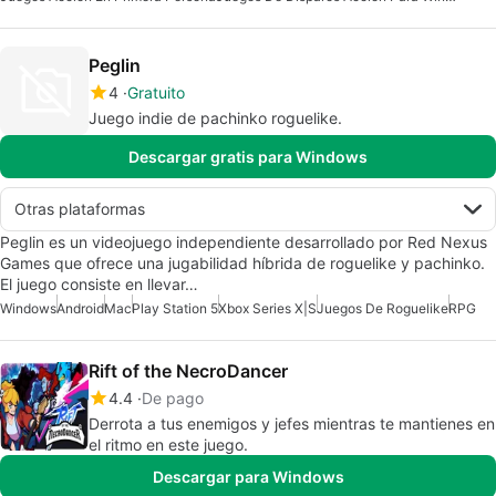
Peglin
4
Gratuito
Juego indie de pachinko roguelike.
Descargar gratis para Windows
Otras plataformas
Peglin es un videojuego independiente desarrollado por Red Nexus
Games que ofrece una jugabilidad híbrida de roguelike y pachinko.
El juego consiste en llevar…
Windows
Android
Mac
Play Station 5
Xbox Series X|S
Juegos De Roguelike
RPG
Rift of the NecroDancer
4.4
De pago
Derrota a tus enemigos y jefes mientras te mantienes en
el ritmo en este juego.
Descargar para Windows