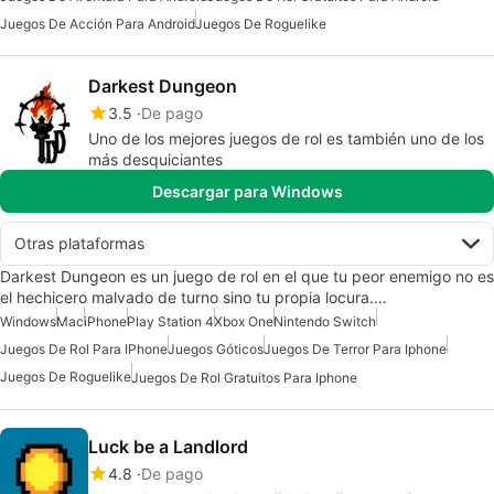
Juegos De Acción Para Android
Juegos De Roguelike
Darkest Dungeon
3.5
De pago
Uno de los mejores juegos de rol es también uno de los
más desquiciantes
Descargar para Windows
Otras plataformas
Darkest Dungeon es un juego de rol en el que tu peor enemigo no es
el hechicero malvado de turno sino tu propia locura.…
Windows
Mac
iPhone
Play Station 4
Xbox One
Nintendo Switch
Juegos De Rol Para IPhone
Juegos Góticos
Juegos De Terror Para Iphone
Juegos De Roguelike
Juegos De Rol Gratuitos Para Iphone
Luck be a Landlord
4.8
De pago