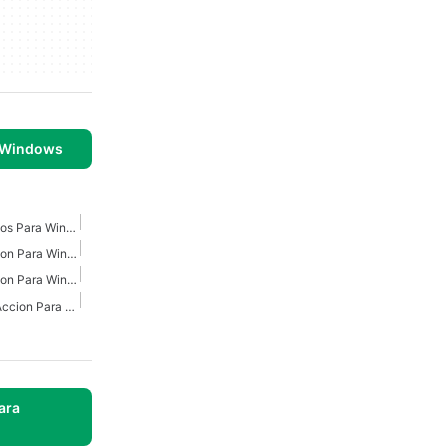
 Windows
Juegos De Acción Clásicos Para Windows
Juegos De Disparos Accion Para Windows 10
Juegos De Disparos Accion Para Windows 7
Juegos De Disparos De Accion Para Windows
ara