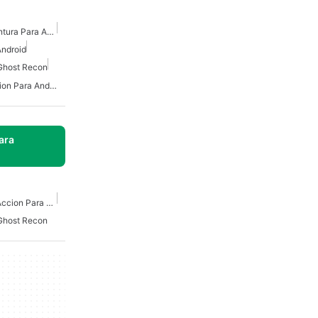
Juegos De Acción Y Aventura Para Android
Android
Ghost Recon
Juegos De Combate Accion Para Android
ara
Juegos De Disparos De Accion Para Windows
Ghost Recon