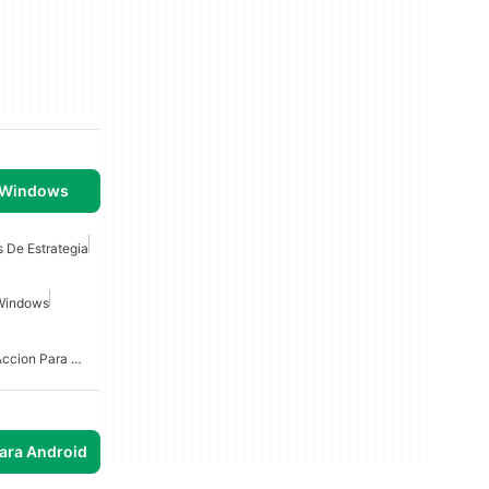
 Windows
 De Estrategia
 Windows
Juegos De Disparos De Accion Para Windows
para Android