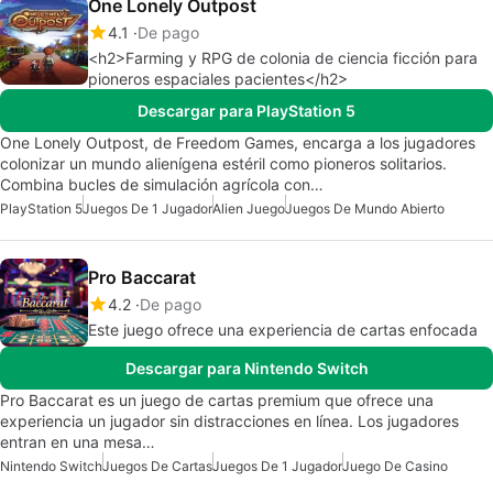
One Lonely Outpost
4.1
De pago
<h2>Farming y RPG de colonia de ciencia ficción para
pioneros espaciales pacientes</h2>
Descargar para PlayStation 5
One Lonely Outpost, de Freedom Games, encarga a los jugadores
colonizar un mundo alienígena estéril como pioneros solitarios.
Combina bucles de simulación agrícola con…
PlayStation 5
Juegos De 1 Jugador
Alien Juego
Juegos De Mundo Abierto
Pro Baccarat
4.2
De pago
Este juego ofrece una experiencia de cartas enfocada
Descargar para Nintendo Switch
Pro Baccarat es un juego de cartas premium que ofrece una
experiencia un jugador sin distracciones en línea. Los jugadores
entran en una mesa…
Nintendo Switch
Juegos De Cartas
Juegos De 1 Jugador
Juego De Casino