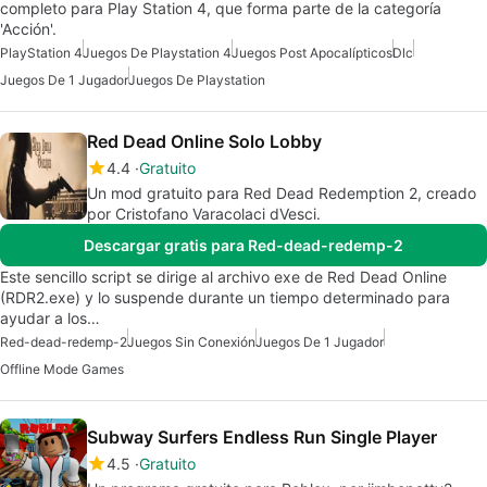
completo para Play Station 4, que forma parte de la categoría
'Acción'.
PlayStation 4
Juegos De Playstation 4
Juegos Post Apocalípticos
Dlc
Juegos De 1 Jugador
Juegos De Playstation
Red Dead Online Solo Lobby
4.4
Gratuito
Un mod gratuito para Red Dead Redemption 2, creado
por Cristofano Varacolaci dVesci.
Descargar gratis para Red-dead-redemp-2
Este sencillo script se dirige al archivo exe de Red Dead Online
(RDR2.exe) y lo suspende durante un tiempo determinado para
ayudar a los…
Red-dead-redemp-2
Juegos Sin Conexión
Juegos De 1 Jugador
Offline Mode Games
Subway Surfers Endless Run Single Player
4.5
Gratuito