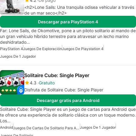
4.2
De pago
<h2>Lone Sails: Una tranquila odisea vehicular a través
de un mar seco</h2>
Descargar para PlayStation 4
Far: Lone Sails, de Okomotive, pone a un piloto solitario al mando de
un gran vehículo híbrido terrestre para atravesar un lecho marino
deshidratado…
PlayStation 4
Juegos De Exploración
Juegos De Playstation 4
Juegos De 1 Jugador
Solitaire Cube: Single Player
4.3
Gratuito
Disfruta de Solitaire Cube: Single Player
Descargar gratis para Android
Solitaire Cube: Single Player es un juego de cartas para Android que
te ofrece una experiencia de solitario clásica con un toque moderno.
Los…
Android
Juegos De 1 Jugador
Juegos De Cartas De Solitario Para Android
Juegos De Solitario