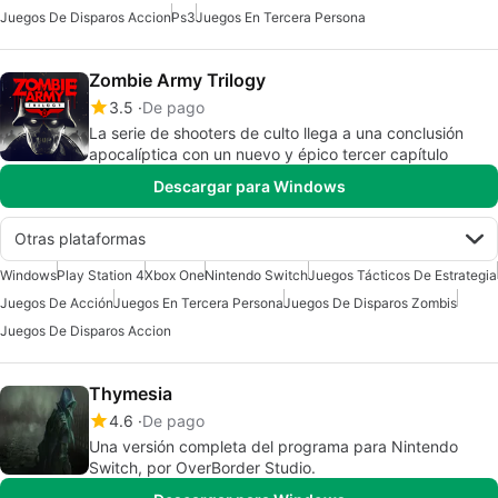
Juegos De Disparos Accion
Ps3
Juegos En Tercera Persona
Zombie Army Trilogy
3.5
De pago
La serie de shooters de culto llega a una conclusión
apocalíptica con un nuevo y épico tercer capítulo
Descargar para Windows
Otras plataformas
Windows
Play Station 4
Xbox One
Nintendo Switch
Juegos Tácticos De Estrategia
Juegos De Acción
Juegos En Tercera Persona
Juegos De Disparos Zombis
Juegos De Disparos Accion
Thymesia
4.6
De pago
Una versión completa del programa para Nintendo
Switch, por OverBorder Studio.