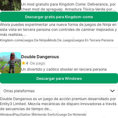
Un mod gratuito para Kingdom Come: Deliverance, por
cheat mod de spraguep. Armadura Tóxica-Verde por
T0xicHead.
Descargar gratis para Kingdom-come
Ahora puedes experimentar una nueva forma de juegos de Ninja en
esta vista en tercera persona con controles de caminar mejorados y
más realistas.…
Kingdom-come
Juegos De Ninjas
Mods De Juegos
Juegos En Tercera Persona
Double Dangerous
4
De pago
Un divertido y caótico shooter en tercera persona
Descargar para Windows
Otras plataformas
Double Dangerous es un juego de acción premium desarrollado por
Entity3 Limited. Mezcla mecánicas de disparo innovadoras a través
de secuencias de tiempo de…
Windows
PlayStation 5
Nintendo Switch
Juego De Nintendo