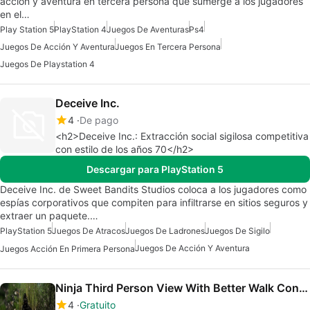
acción y aventura en tercera persona que sumerge a los jugadores
en el…
Play Station 5
PlayStation 4
Juegos De Aventuras
Ps4
Juegos De Acción Y Aventura
Juegos En Tercera Persona
Juegos De Playstation 4
Deceive Inc.
4
De pago
<h2>Deceive Inc.: Extracción social sigilosa competitiva
con estilo de los años 70</h2>
Descargar para PlayStation 5
Deceive Inc. de Sweet Bandits Studios coloca a los jugadores como
espías corporativos que compiten para infiltrarse en sitios seguros y
extraer un paquete.…
PlayStation 5
Juegos De Atracos
Juegos De Ladrones
Juegos De Sigilo
Juegos De Acción Y Aventura
Juegos Acción En Primera Persona
Ninja Third Person View With Better Walk Controls
4
Gratuito