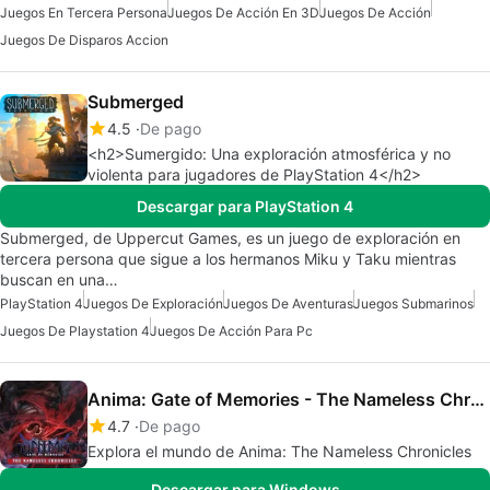
Juegos En Tercera Persona
Juegos De Acción En 3D
Juegos De Acción
Juegos De Disparos Accion
Submerged
4.5
De pago
<h2>Sumergido: Una exploración atmosférica y no
violenta para jugadores de PlayStation 4</h2>
Descargar para PlayStation 4
Submerged, de Uppercut Games, es un juego de exploración en
tercera persona que sigue a los hermanos Miku y Taku mientras
buscan en una…
PlayStation 4
Juegos De Exploración
Juegos De Aventuras
Juegos Submarinos
Juegos De Playstation 4
Juegos De Acción Para Pc
Anima: Gate of Memories - The Nameless Chronicles
4.7
De pago
Explora el mundo de Anima: The Nameless Chronicles
Descargar para Windows