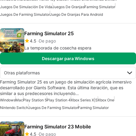
Juegos De Simulación De Vida
Juegos De Granjas
Farming Simulator
Juegos De Farming Simulator
Juego De Granjas Para Android
Farming Simulator 25
4.5
De pago
La temporada de cosecha espera
Descargar para Windows
Otras plataformas
Farming Simulator 25 es un juego de simulación agrícola inmersivo
desarrollado por Giants Software. Esta última iteración, que es
similar a sus predecesores incluyendo…
Windows
Mac
Play Station 5
Play Station 4
Xbox Series X|S
Xbox One
Nintendo Switch
Juegos De Farming Simulator
Farming Simulator
Farming Simulator 23 Mobile
4.5
De pago