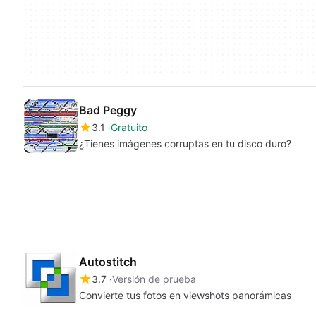
Bad Peggy
3.1
Gratuito
¿Tienes imágenes corruptas en tu disco duro?
Autostitch
3.7
Versión de prueba
Convierte tus fotos en viewshots panorámicas