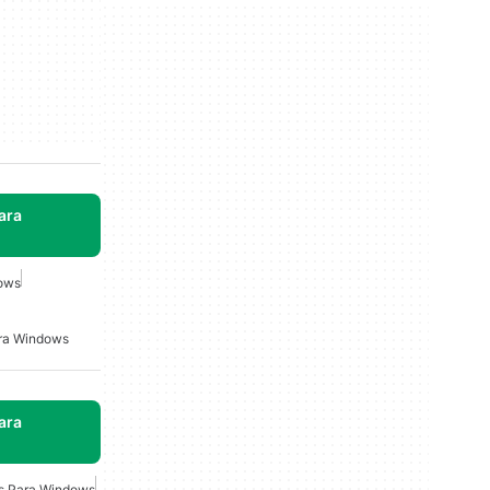
ara
ows
ara Windows
ara
os Para Windows