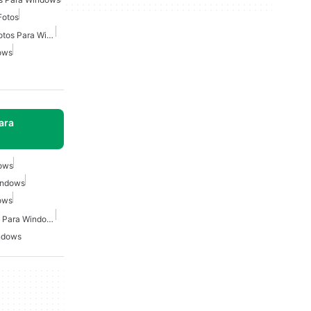
Fotos
Editor De Imágenes De Fotos Para Windows
ows
ara
ows
indows
ows
Visor De Imagenes Gratis Para Windows
ndows