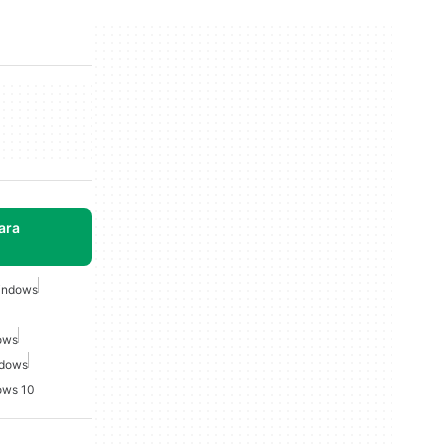
ara
indows
ows
ndows
ows 10