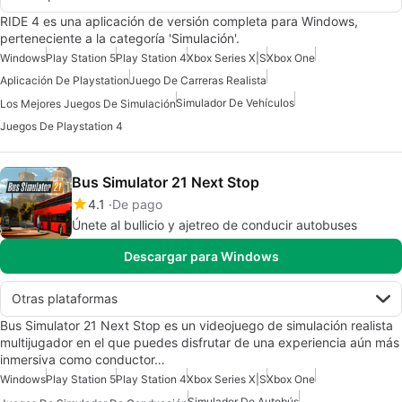
RIDE 4 es una aplicación de versión completa para Windows,
perteneciente a la categoría 'Simulación'.
Windows
Play Station 5
Play Station 4
Xbox Series X|S
Xbox One
Aplicación De Playstation
Juego De Carreras Realista
Simulador De Vehículos
Los Mejores Juegos De Simulación
Juegos De Playstation 4
Bus Simulator 21 Next Stop
4.1
De pago
Únete al bullicio y ajetreo de conducir autobuses
Descargar para Windows
Otras plataformas
Bus Simulator 21 Next Stop es un videojuego de simulación realista
multijugador en el que puedes disfrutar de una experiencia aún más
inmersiva como conductor…
Windows
Play Station 5
Play Station 4
Xbox Series X|S
Xbox One
Simulador De Autobús