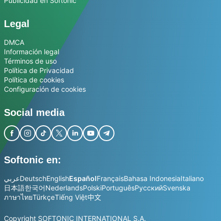
Publicidad en Softonic
Legal
DMCA
Información legal
Términos de uso
Política de Privacidad
Política de cookies
Configuración de cookies
Social media
Softonic en:
عربي
Deutsch
English
Español
Français
Bahasa Indonesia
Italiano
日本語
한국어
Nederlands
Polski
Português
Русский
Svenska
ภาษาไทย
Türkçe
Tiếng Việt
中文
Copyright SOFTONIC INTERNATIONAL S.A.