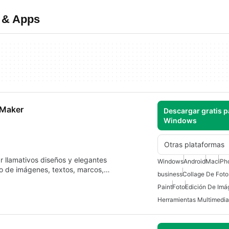
 & Apps
 Maker
Descargar gratis p
Windows
Otras plataformas
r llamativos diseños y elegantes
Windows
Android
Mac
iPh
ipo de imágenes, textos, marcos,…
business
Collage De Fot
Paint
Foto
Edición De Im
Herramientas Multimedia