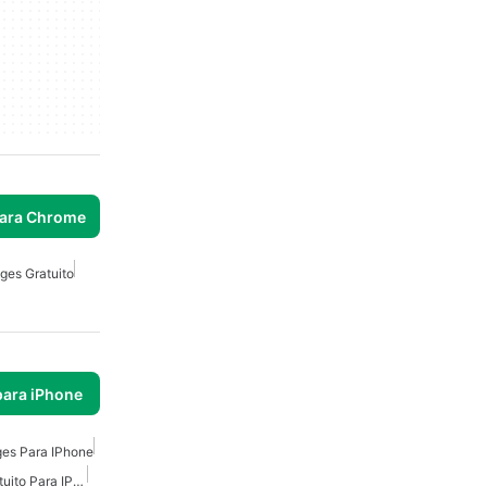
para Chrome
ges Gratuito
para iPhone
ges Para IPhone
Creador De Collages Gratuito Para IPhone