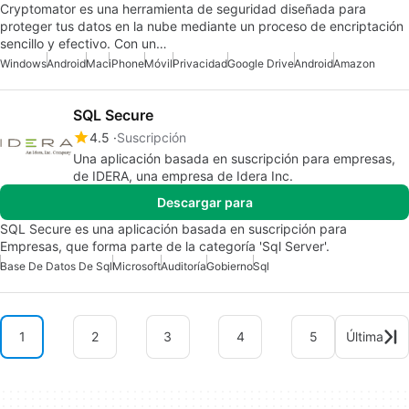
Cryptomator es una herramienta de seguridad diseñada para
proteger tus datos en la nube mediante un proceso de encriptación
sencillo y efectivo. Con un…
Windows
Android
Mac
iPhone
Móvil
Privacidad
Google Drive
Android
Amazon
SQL Secure
4.5
Suscripción
Una aplicación basada en suscripción para empresas,
de IDERA, una empresa de Idera Inc.
Descargar para
SQL Secure es una aplicación basada en suscripción para
Empresas, que forma parte de la categoría 'Sql Server'.
Base De Datos De Sql
Microsoft
Auditoría
Gobierno
Sql
1
2
3
4
5
Última