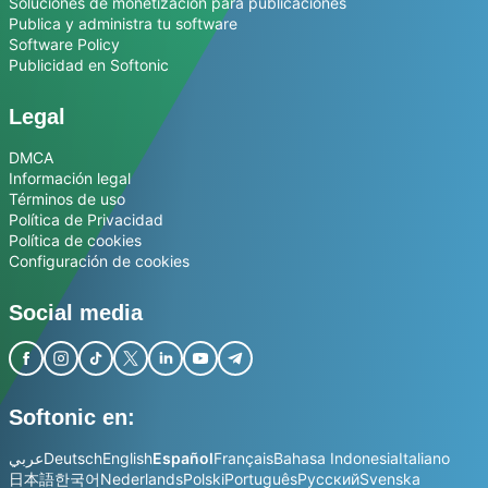
Soluciones de monetización para publicaciones
Publica y administra tu software
Software Policy
Publicidad en Softonic
Legal
DMCA
Información legal
Términos de uso
Política de Privacidad
Política de cookies
Configuración de cookies
Social media
Softonic en:
عربي
Deutsch
English
Español
Français
Bahasa Indonesia
Italiano
日本語
한국어
Nederlands
Polski
Português
Русский
Svenska