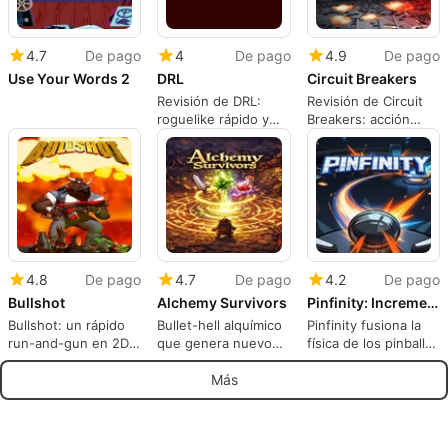
4.7
De pago
4
De pago
4.9
De pago
Use Your Words 2
DRL
Circuit Breakers
Revisión de DRL:
Revisión de Circuit
roguelike rápido y
Breakers: acción
táctico diseñado
frenética de
para sesiones cortas
cooperativo local de
doble palanca en
Mac
4.8
De pago
4.7
De pago
4.2
De pago
Bullshot
Alchemy Survivors
Pinfinity: Incremental Pinball
Bullshot: un rápido
Bullet-hell alquímico
Pinfinity fusiona la
run-and-gun en 2D
que genera nuevo
física de los pinballs
con sabor a arcade
equipo en cada
con la progresión
para Mac
partida
incremental
Más