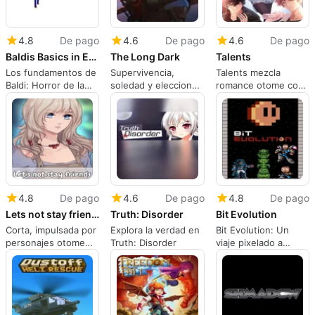
4.8
De pago
4.6
De pago
4.6
De pago
Baldis Basics in Education and Learning
The Long Dark
Talents
Los fundamentos de
Supervivencia,
Talents mezcla
Baldi: Horror de la
soledad y elecciones
romance otome con
mascota vestido
cuidadosas en una
el esfuerzo del
como edutainment
wilderness
desarrollo de
de los 90
congelada
videojuegos indie
4.8
De pago
4.6
De pago
4.8
De pago
Lets not stay friends
Truth: Disorder
Bit Evolution
Corta, impulsada por
Explora la verdad en
Bit Evolution: Un
personajes otome
Truth: Disorder
viaje pixelado a
ambientada en un
través de la era de
examen mágico de
los videojuegos y la
supervivencia
acción dimensional