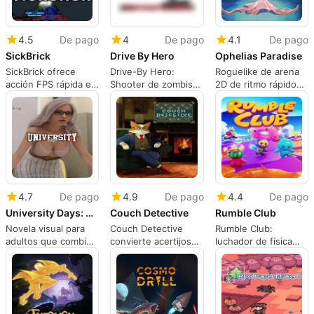
4.5
De pago
4
De pago
4.1
De pago
SickBrick
Drive By Hero
Ophelias Paradise
SickBrick ofrece
Drive-By Hero:
Roguelike de arena
acción FPS rápida e
Shooter de zombis
2D de ritmo rápido
inspirada en lo retro
en rieles de arcade
centrado en la
en Mac
con una enorme lista
experimentación de
de logros
construcciones
4.7
De pago
4.9
De pago
4.4
De pago
University Days: Season 1
Couch Detective
Rumble Club
Novela visual para
Couch Detective
Rumble Club:
adultos que combina
convierte acertijos
luchador de física
romance y misterio
laterales en un juego
caótica para partidas
en el campus a lo
de interrogación de
sociales rápidas
largo de episodios
IA