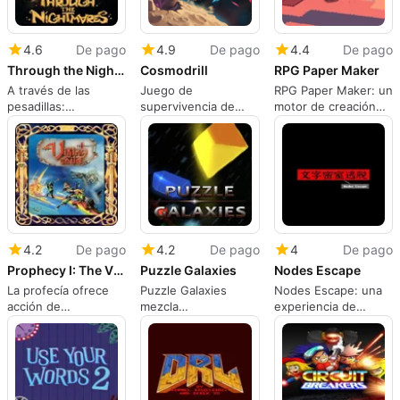
4.6
De pago
4.9
De pago
4.4
De pago
Through the Nightmares
Cosmodrill
RPG Paper Maker
A través de las
Juego de
RPG Paper Maker: un
pesadillas:
supervivencia de
motor de creación
Plataforma de
minería espacial
de RPG 2.5D para
precisión en los
Mac
miedos y temores de
la infancia
4.2
De pago
4.2
De pago
4
De pago
Prophecy I: The Viking Child
Puzzle Galaxies
Nodes Escape
La profecía ofrece
Puzzle Galaxies
Nodes Escape: una
acción de
mezcla
experiencia de
plataformas vikingas
rompecabezas de
escape basada en
retro para jugadores
match-3 con
texto cerebral para
nostálgicos
amenazas enemigas
los aficionados a los
activas
rompecabezas