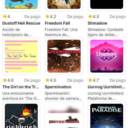
4
De pago
4.2
De pago
4.5
De pago
Dustoff Heli Rescue
Freedom Fall
Shmadow
Acción de
Freedom Fall: Una
Shmadow: Combate
helicóptero de
Aventura de
ligero de doble
rescate voxel con
Plataforma Única
palanca en una
combate y misiones
oscura minimalista y
seguras para niños
marcada
4.6
De pago
4.5
De pago
4.7
De pago
The Girl on the Train
Spermination
Uurnog Uurnlimited
Una emocionante
Sperminación:
Uurnog Uurnlimited:
aventura en 'The Girl
shooter de carreras
Plataforma de
on the Train'
en primera persona
rompecabezas
caótico a través de
impulsada por la
caminos biológicos
física con un centro
persistente