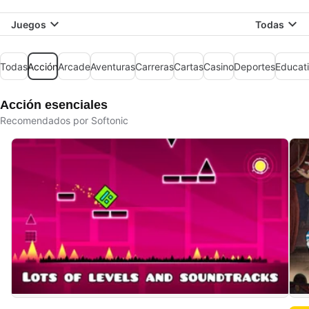
Juegos
Todas
Todas
Acción
Arcade
Aventuras
Carreras
Cartas
Casino
Deportes
Educat
Acción esenciales
Recomendados por Softonic