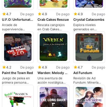
4.7
De pago
4.9
De pago
4.9
De pago
U.F.O: Unfortunately Fortunate Organisms
Crab Cakes Rescue
Crystal Catacombs
Arcade de
Rescata cangrejos
Explora niveles
supervivencia
en Crab Cakes
generados en
alienígena: el tiro
Rescue
Crystal Catacombs
rápido se encuentra
con la planificación
de recursos
4.2
De pago
4.9
De pago
4.7
De pago
Paint the Town Red
Warden: Melody of the Undergrowth
Ad Fundum
Juego de pelea en
Una aventura de
Revisión de Ad
primera persona
acción nostálgica
Fundum: Minería
impulsado por la
ambientada en un
Mech Dieselpunk
física con progresión
bosque misterioso
con Progresión
roguelike y mods
pintado a mano
Roguelike