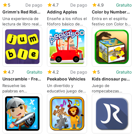
5
De pago
4.7
De pago
4.9
Gratuito
Grimm's Red Riding Hood ~ 3D Interactive Pop-up Book
Adding Apples
Color by Numbers - Christmas - Free
Una experiencia de
Enseñe a los niños el
Entra en el espíritu
lectura de libro real
fósforo básico de
festivo con Color by
con una buena dosis
forma divertida y
Numbers - Christmas
de 3D.
atractiva
- Free
4.7
Gratuito
4.2
De pago
5
Gratuito
Unscramble - Free Jumbled Anagrams Words Games
Peekaboo Vehicles
Kids dinosaur puzzles and number games
Resuelve las
Un divertido y
Juego de
palabras en
educativo juego de
rompecabezas
Unscramble -
nubes y vehículos
educativo gratuito
Juegos de palabras
para niños pequeños
para niños
desordenadas gratis