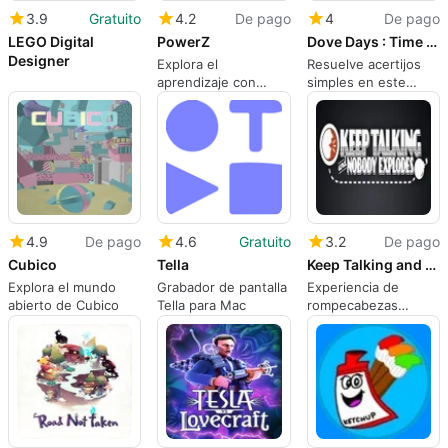
3.9
Gratuito
4.2
De pago
4
De pago
LEGO Digital
PowerZ
Dove Days : Time Flies
Designer
Explora el
Resuelve acertijos
aprendizaje con
simples en este
PowerZ para Mac
relajante juego
casual
4.9
De pago
4.6
Gratuito
3.2
De pago
Cubico
Tella
Keep Talking and Nobody Explodes
Explora el mundo
Grabador de pantalla
Experiencia de
abierto de Cubico
Tella para Mac
rompecabezas
cooperativa atractiva