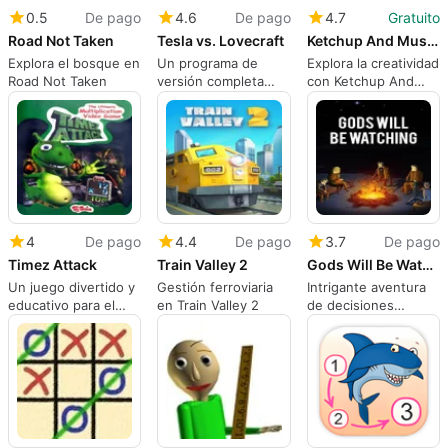
0.5
De pago
4.6
De pago
4.7
Gratuito
Road Not Taken
Tesla vs. Lovecraft
Ketchup And Mustard Coloring Station
Explora el bosque en
Un programa de
Explora la creatividad
Road Not Taken
versión completa
con Ketchup And
para Mac, de 10tons.
Mustard
4
De pago
4.4
De pago
3.7
De pago
Timez Attack
Train Valley 2
Gods Will Be Watching
Un juego divertido y
Gestión ferroviaria
Intrigante aventura
educativo para el
en Train Valley 2
de decisiones
dominio de las
morales
matemáticas