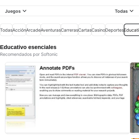
Juegos
Todas
Todas
Acción
Arcade
Aventuras
Carreras
Cartas
Casino
Deportes
Educat
Educativo esenciales
Recomendados por Softonic