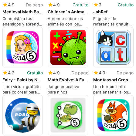
4.9
De pago
4.9
Gratuito
3
Gratuito
Medieval Math Battle
Children`s Animal Jigsaw Puzzles
JabRef
Conquista a tus
Aprende sobre los
El gestor de
enemigos y aprende
animales con los
referencias gratuito
sobre matemáticas
rompecabezas de
funciona en todas
en Medieval Math
animales para niños
las plataformas
Battle
4.2
Gratuito
4.9
De pago
4.9
De pago
Fairy - Paint by Numbers - Coloring for Girls - Free
Math Evolve: A Fun Math Game
Montessori Crosswords
Libro virtual gratuito
Juego educativo
Una herramienta
para colorear para
para niños
para enseñar a los
niños
niños muy pequeños
diferentes palabras