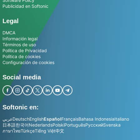
Software Policy
Publicidad en Softonic
Legal
DMCA
Información legal
Términos de uso
Política de Privacidad
Política de cookies
Configuración de cookies
Social media
Softonic en:
عربي
Deutsch
English
Español
Français
Bahasa Indonesia
Italiano
日本語
한국어
Nederlands
Polski
Português
Русский
Svenska
ภาษาไทย
Türkçe
Tiếng Việt
中文