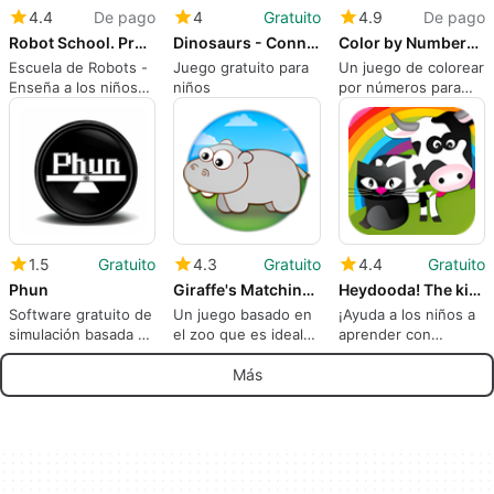
4.4
De pago
4
Gratuito
4.9
De pago
Robot School. Programming For Kids
Dinosaurs - Connect the Dots and Add Colors - Free
Color by Numbers - Animals +
Escuela de Robots -
Juego gratuito para
Un juego de colorear
Enseña a los niños
niños
por números para
los fundamentos de
niños pequeños
la programación
1.5
Gratuito
4.3
Gratuito
4.4
Gratuito
Phun
Giraffe's Matching Zoo
Heydooda! The kitty says: Hello animal kids
Software gratuito de
Un juego basado en
¡Ayuda a los niños a
simulación basada en
el zoo que es ideal
aprender con
la física para
para los
Heydooda! El gatito
ordenadores
preescolares
dice: Hola niños
Más
personales
animales