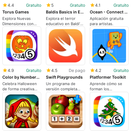
4.4
Gratuito
5
Gratuito
4.1
Gratuito
Torus Games
Baldis Basics in Education and Learning
Ocean - Connect the Dots and Add Colors - Free
Explora Nuevas
Explora el terror
Aplicación gratuita
Dimensiones con
educativo en Baldi's
para artistas.
Torus Games
Basics
4.9
Gratuito
4.5
De pago
4.2
Gratuito
Color by Numbers - Halloween - Free
Swift Playgrounds
Platformer Toolkit
Celebra Halloween
Un programa de
Aprende cómo se
de forma creativa
versión completa
forman los
con Colorear por
para Mac, de Apple.
personajes de los
Números -
juegos de
Halloween - Gratis
plataformas.