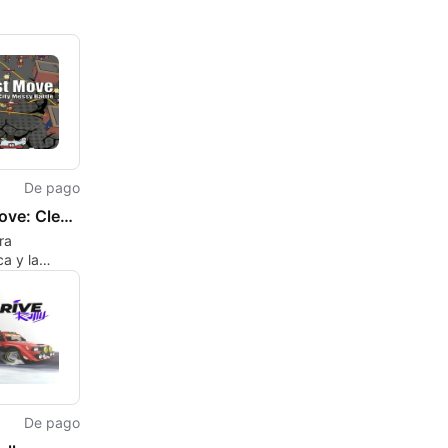
De pago
Just Move: Clean City Messy Battle
ra
ca y la
chocan en un
 urbano
enado
De pago