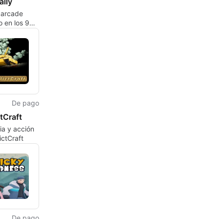
ally
 arcade
o en los 90
ra el
y el
De pago
tCraft
ia y acción
ictCraft
De pago