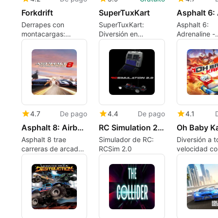
Forkdrift
SuperTuxKart
Derrapes con
SuperTuxKart:
Asphalt 6:
montacargas:
Diversión en
Adrenaline -
acción, entregas y
carreras de karts
Velocidad y 
caos en partidas
cortas
4.7
De pago
4.4
De pago
4.1
Asphalt 8: Airborne
RC Simulation 2.0
Oh Baby Ka
Asphalt 8 trae
Simulador de RC:
Diversión a 
carreras de arcade
RCSim 2.0
velocidad c
de alto vuelo a los
Baby Kart
jugadores de Mac