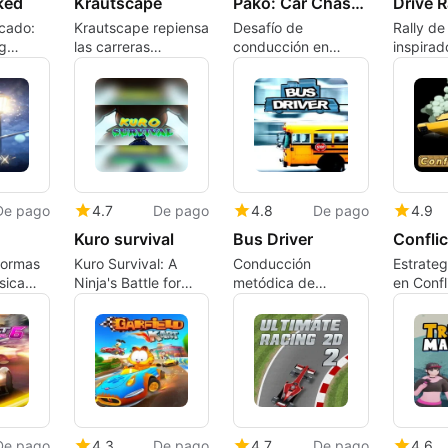
ked
Krautscape
Pako: Car Chase Simulator
Drive R
cado:
Krautscape repiensa
Desafío de
Rally de
g
las carreras
conducción en
inspirad
1v1
haciendo que el
Pako: Car Chase
que valo
necraft
líder construya la
Simulator
impulso 
pista
carácter
De pago
4.7
De pago
4.8
De pago
4.9
Kuro survival
Bus Driver
Conflic
aformas
Kuro Survival: A
Conducción
Estrateg
sica
Ninja's Battle for
metódica de
en Confl
eación
Survival
autobuses en
entorno urbano
De pago
4.3
De pago
4.7
De pago
4.6