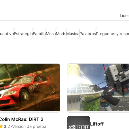
Lice
ucativo
Estrategia
Familia
Mesa
Mods
Música
Palabras
Preguntas y resp
Colin McRae: DiRT 2
Liftoff
3.2
Versión de prueba