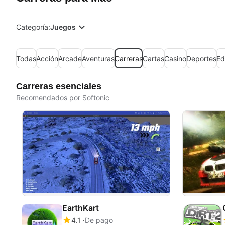
Categoría:
Juegos
Todas
Acción
Arcade
Aventuras
Carreras
Cartas
Casino
Deportes
Ed
Carreras esenciales
Recomendados por Softonic
EarthKart
4.1
De pago