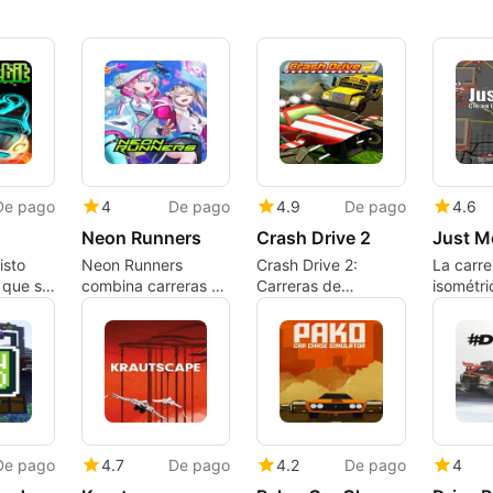
De pago
4
De pago
4.9
De pago
4.6
Neon Runners
Crash Drive 2
isto
Neon Runners
Crash Drive 2:
La carre
 que se
combina carreras a
Carreras de
isométri
tas
alta velocidad con
acrobacias en un
acción 
los
circuitos creados
mundo abierto con
desafío
elocidad
por los jugadores
multijugador caótico
desord
De pago
4.7
De pago
4.2
De pago
4