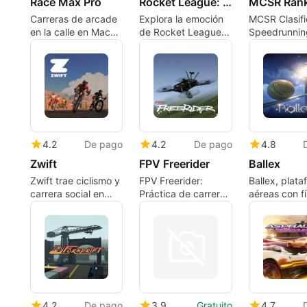
Race Max Pro
Rocket League: Season 17
MCSR Ran
Carreras de arcade
Explora la emoción
MCSR Clasifi
en la calle en Mac
de Rocket League:
Speedrunnin
con tres disciplinas
Season 17
competitivo 
distintas
dentro de Mi
4.2
De pago
4.2
De pago
4.8
Zwift
FPV Freerider
Ballex
Zwift trae ciclismo y
FPV Freerider:
Ballex, plat
carrera social en
Práctica de carreras
aéreas con fí
interiores a Mac
FPV ligera para
precisa y cr
pilotos de Mac
comunitaria
4.2
De pago
3.9
Gratuito
4.7