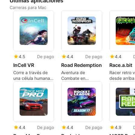
Últimas aplicaciones
Carreras para Mac
4.5
De pago
4.4
De pago
4.4
InCell VR
Road Redemption
Race.a.bit
Corre a través de
Aventura de
Racer retro v
una célula humana:
Combate en
desde arriba
InCell VR en Mac
Motocicleta
centra en pis
creadas por 
usuarios y v
4.4
De pago
4.4
De pago
4.9