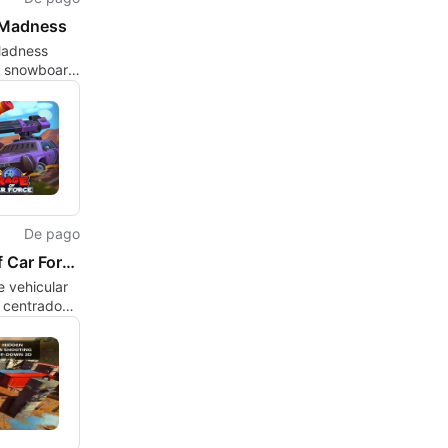
 Madness
Madness
el snowboard
de con
e gran
De pago
Rage of Car Force: Car Crashing Games
 vehicular
 centrado
uipo con
 impulsados
sica