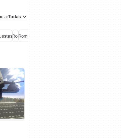
ncia:
Todas
uestas
Rol
Rompecabezas
Simulación
Utilidades