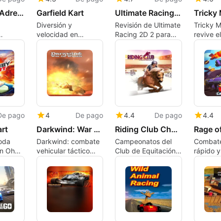
Asphalt 6: Adrenaline
Garfield Kart
Ultimate Racing 2D 2
Tricky
Diversión y
Revisión de Ultimate
Tricky 
velocidad en
Racing 2D 2 para
revive 
emoción
Garfield Kart
Mac
de arca
trucos d
altura
De pago
4
De pago
4.4
De pago
4.4
rt
Darkwind: War on Wheels
Riding Club Championships
toda
Darkwind: combate
Campeonatos del
Combate
on Oh
vehicular táctico
Club de Equitación:
rápido y
con apuestas de
Una competición
en el eq
campaña a largo
ecuestre centrada
choques
plazo
en la precisión en
por la fí
Mac