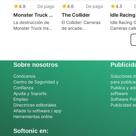
4.9
De pago
4.6
De pago
4.5
Monster Truck Destruction
The Collider
La destrucción de
El Collider: Carreras
Idle Racing 
Monster Truck trae
de arcade
Carreras call
camiones
minimalistas y de
al estilo Clic
licenciados y caos
alta velocidad en
una profund
en la arena
macOS
modificación
coches
Sobre nosotros
Publicid
Conócenos
Soluciones d
Centro de Seguridad y
para publica
Confianza
Publica y ad
Ayuda y Soporte
software
Empleo
Software Pol
Directrices editoriales
Publicidad e
Añade tu software / app
Herramientas online
Softonic en: