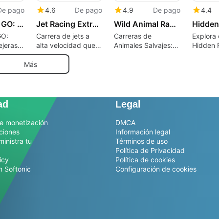
De pago
4.6
De pago
4.9
De pago
4.4
Idle Racing GO: Car Clicker Tycoon
Jet Racing Extreme
Wild Animal Racing
GO:
Carrera de jets a
Carreras de
Explora
ejeras
alta velocidad que
Animales Salvajes:
Hidden 
ker con
valora la física sobre
Locas carreras de
Shootin
a
el acabado
karts conducidas
Más
 de
por animales
salvajes
ad
Legal
e monetización
DMCA
ciones
Información legal
ministra tu
Términos de uso
Política de Privacidad
icy
Política de cookies
n Softonic
Configuración de cookies