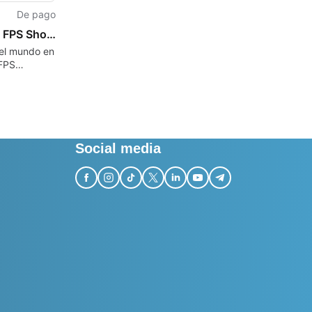
De pago
Hidden FPS Shooting Top-Down 3D
 el mundo en
FPS
g
Social media