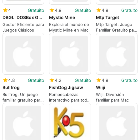
4
Gratuito
4.9
Gratuito
4.9
Gratuito
DBGL: DOSBox Game Launcher
Mystic Mine
Mtp Target
Gestor Eficiente para
Explora el mundo de
Mtp Target: Juego
Juegos Clásicos
Mystic Mine en Mac
Familiar Gratuito para
Mac
4.8
Gratuito
4.2
Gratuito
4.9
Gratuito
Bullfrog
FishDog Jigsaw
Wiiji
Bullfrog: Un juego
Rompecabezas
Wiiji: Diversión
familiar gratuito para
interactivo para toda
familiar para Mac
Mac
la familia