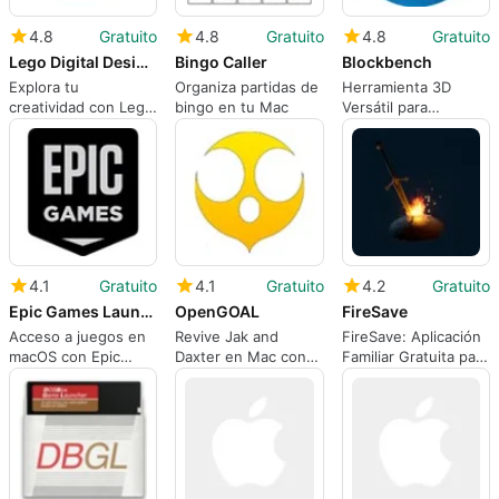
4.8
Gratuito
4.8
Gratuito
4.8
Gratuito
Lego Digital Designer
Bingo Caller
Blockbench
Explora tu
Organiza partidas de
Herramienta 3D
creatividad con Lego
bingo en tu Mac
Versátil para
Digital Designer
Minecraft y Más
4.1
Gratuito
4.1
Gratuito
4.2
Gratuito
Epic Games Launcher
OpenGOAL
FireSave
Acceso a juegos en
Revive Jak and
FireSave: Aplicación
macOS con Epic
Daxter en Mac con
Familiar Gratuita para
Games Launcher
OpenGOAL
Mac