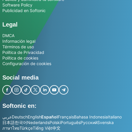
Software Policy
Publicidad en Softonic
Legal
DMCA
Información legal
Términos de uso
Política de Privacidad
Política de cookies
Configuración de cookies
Social media
Softonic en:
عربي
Deutsch
English
Español
Français
Bahasa Indonesia
Italiano
日本語
한국어
Nederlands
Polski
Português
Русский
Svenska
ภาษาไทย
Türkçe
Tiếng Việt
中文