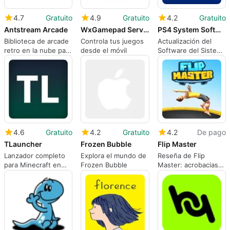
4.7
Gratuito
4.9
Gratuito
4.2
Gratuito
Antstream Arcade
WxGamepad Server - Mac
PS4 System Software Update
Biblioteca de arcade
Controla tus juegos
Actualización del
retro en la nube para
desde el móvil
Software del Sistema
Mac con
PS4
características
sociales
4.6
Gratuito
4.2
Gratuito
4.2
De pago
TLauncher
Frozen Bubble
Flip Master
Lanzador completo
Explora el mundo de
Reseña de Flip
para Minecraft en
Frozen Bubble
Master: acrobacias
Mac
en trampolín
ajustadas para un
juego rápido