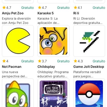
4.7
Gratuito
4.7
Gratuito
4.1
Gratuito
Amju Pet Zoo
Karaoke 5
Ri li
Explora la diversión
Karaoke 5: La
Ri Li: Diversión
con Amju Pet Zoo
aplicación de
deportiva gratuita
karaoke gratuita
para Mac
4
Gratuito
3.7
Gratuito
4.3
Gratuito
Not Pacman
Childsplay
Game Jolt Desktop
Una nueva
Childsplay: Programa
Plataforma versátil
perspectiva del
educativo gratuito
para juegos
clásico Pacman
para Mac
independientes