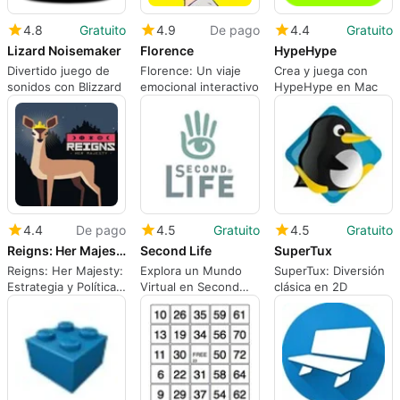
4.8
Gratuito
4.9
De pago
4.4
Gratuito
Lizard Noisemaker
Florence
HypeHype
Divertido juego de
Florence: Un viaje
Crea y juega con
sonidos con Blizzard
emocional interactivo
HypeHype en Mac
4.4
De pago
4.5
Gratuito
4.5
Gratuito
Reigns: Her Majesty
Second Life
SuperTux
Reigns: Her Majesty:
Explora un Mundo
SuperTux: Diversión
Estrategia y Política
Virtual en Second
clásica en 2D
en el Reino
Life