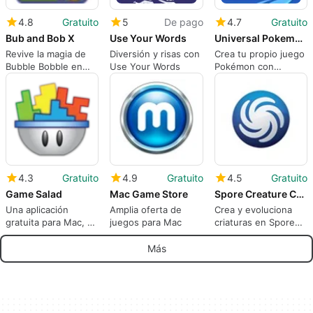
4.8
Gratuito
5
De pago
4.7
Gratuito
Bub and Bob X
Use Your Words
Universal Pokemon Randomizer ZX
Revive la magia de
Diversión y risas con
Crea tu propio juego
Bubble Bobble en
Use Your Words
Pokémon con
Mac
facilidad
4.3
Gratuito
4.9
Gratuito
4.5
Gratuito
Game Salad
Mac Game Store
Spore Creature Creator
Una aplicación
Amplia oferta de
Crea y evoluciona
gratuita para Mac, de
juegos para Mac
criaturas en Spore
GameSalad.
Creature Creator
Más