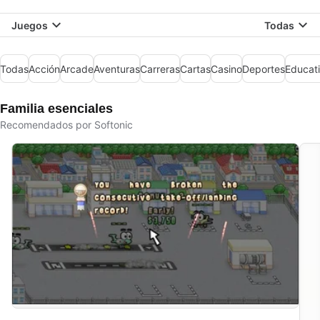
Juegos
Todas
Todas
Acción
Arcade
Aventuras
Carreras
Cartas
Casino
Deportes
Educat
Familia esenciales
Recomendados por Softonic