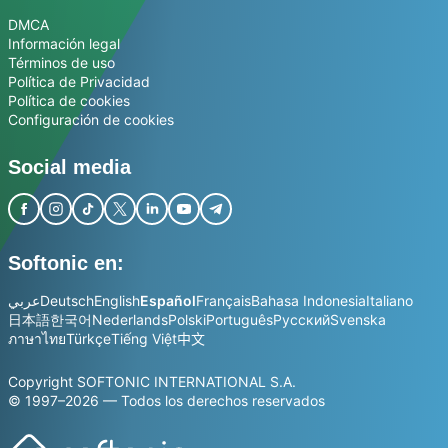
DMCA
Información legal
Términos de uso
Política de Privacidad
Política de cookies
Configuración de cookies
Social media
Softonic en:
عربي
Deutsch
English
Español
Français
Bahasa Indonesia
Italiano
日本語
한국어
Nederlands
Polski
Português
Русский
Svenska
ภาษาไทย
Türkçe
Tiếng Việt
中文
Copyright SOFTONIC INTERNATIONAL S.A.
© 1997–2026 — Todos los derechos reservados