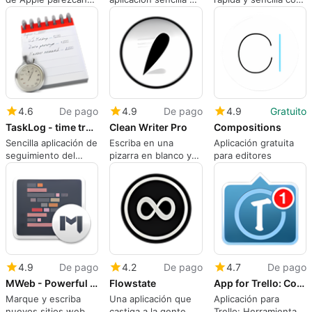
mucho más
procesamiento de
Párrafos
profesionales
textos para Apple
4.6
De pago
4.9
De pago
4.9
Gratuito
TaskLog - time tracking, simplified.
Clean Writer Pro
Compositions
Sencilla aplicación de
Escriba en una
Aplicación gratuita
seguimiento del
pizarra en blanco y
para editores
tiempo para registrar
haga algo más.
los tiempos de las
tareas
4.9
De pago
4.2
De pago
4.7
De pago
MWeb - Powerful Markdown App
Flowstate
App for Trello: Collaboration Tool for Organization
Marque y escriba
Una aplicación que
Aplicación para
nuevos sitios web y
castiga a la gente
Trello: Herramienta