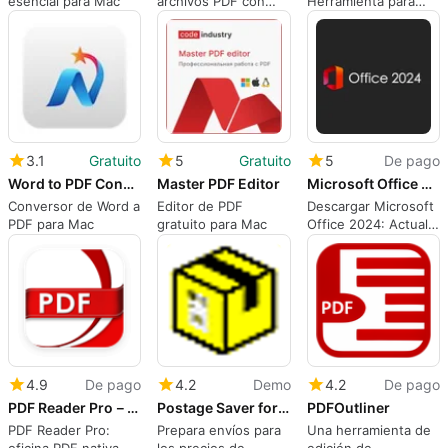
esencial para Mac
archivos PDF con
Herramienta para
CleverPDF
Mapas Conceptuales
3.1
Gratuito
5
Gratuito
5
De pago
Word to PDF Converter
Master PDF Editor
Microsoft Office 2024
Conversor de Word a
Editor de PDF
Descargar Microsoft
PDF para Mac
gratuito para Mac
Office 2024: Actual,
familiar y esencial
4.9
De pago
4.2
Demo
4.2
De pago
PDF Reader Pro－Your PDF Office
Postage Saver for Parcels
PDFOutliner
PDF Reader Pro:
Prepara envíos para
Una herramienta de