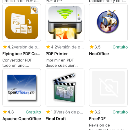
precisión de PDF a
PDF a PPT
rápidamente y con
hoja de cálculo de
precisión archivos
Excel
PDF a documentos
de Word editables
(docx)
4.2
Versión de prueba
4.2
Versión de prueba
3.5
Gratuito
Flyingbee PDF Converter
PDF Printer
NeoOffice
Convertidor PDF
Imprimir en PDF
todo en uno,
desde cualquier
Convierte PDF a
aplicación
Office, Imagen y más
con precisión
4.8
Gratuito
1.9
Versión de prueba
3.2
Gratuito
Apache OpenOffice
Final Draft
FreePDF
Revisión de