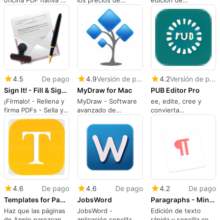
oficina PDF nativa de
los precios de
edición de
Mac para flujos de
paquetes a granel de
contenidos en PDF.
trabajo de
USPS. Imprime
documentos
etiquetas de
seguimiento,
formularios.
4.5
De pago
4.9
Versión de prueba
4.2
Versión de prueba
Sign It! - Fill & Sign PDFs
MyDraw for Mac
PUB Editor Pro
¡Fírmalo! - Rellena y
MyDraw - Software
ee, edite, cree y
firma PDFs - Sella y
avanzado de
convierta
firma documentos
diagramación y
documentos de
PDF digitalmente.
herramienta de
Microsoft Publisher
dibujo de gráficos
(.pub) en su Mac.
vectoriales.
4.6
De pago
4.6
De pago
4.2
De pago
Templates for Pages
JobsWord
Paragraphs - Minimalist Writing
Haz que las páginas
JobsWord -
Edición de texto
de Apple parezcan
aplicación sencilla de
rápida y sencilla con