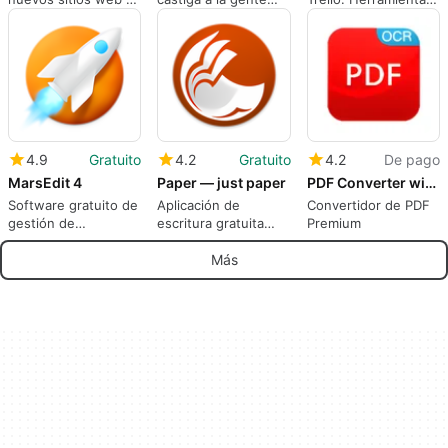
códigos con
por distraerse
de colaboración
facilidad.
brevemente
ampliada para el
escritorio de macOS
4.9
Gratuito
4.2
Gratuito
4.2
De pago
MarsEdit 4
Paper — just paper
PDF Converter with OCR
Software gratuito de
Aplicación de
Convertidor de PDF
gestión de
escritura gratuita
Premium
contenidos para
que pretende imitar
blogueros
el papel real
Más