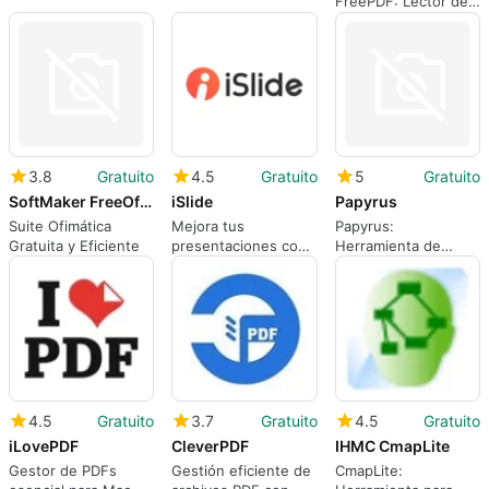
FreePDF: Lector de
PDF gratuito
3.8
Gratuito
4.5
Gratuito
5
Gratuito
SoftMaker FreeOffice
iSlide
Papyrus
Suite Ofimática
Mejora tus
Papyrus:
Gratuita y Eficiente
presentaciones con
Herramienta de
iSlide para Mac
Ingeniería Basada en
Modelos
4.5
Gratuito
3.7
Gratuito
4.5
Gratuito
iLovePDF
CleverPDF
IHMC CmapLite
Gestor de PDFs
Gestión eficiente de
CmapLite: