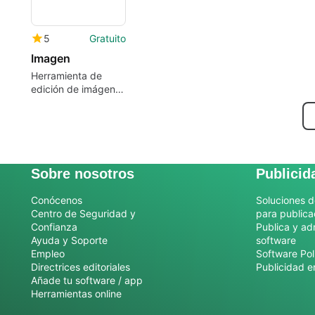
5
Gratuito
Imagen
Herramienta de
edición de imágenes
de alto volumen
Sobre nosotros
Publicid
Conócenos
Soluciones d
Centro de Seguridad y
para publica
Confianza
Publica y ad
Ayuda y Soporte
software
Empleo
Software Pol
Directrices editoriales
Publicidad e
Añade tu software / app
Herramientas online