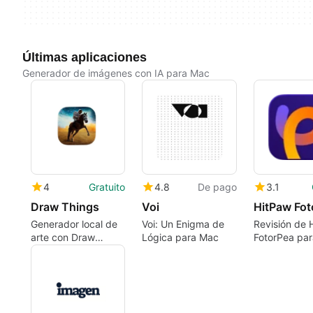
Últimas aplicaciones
Generador de imágenes con IA para Mac
4
Gratuito
4.8
De pago
3.1
Draw Things
Voi
HitPaw Fot
Generador local de
Voi: Un Enigma de
Revisión de 
arte con Draw
Lógica para Mac
FotorPea pa
Things