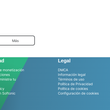
Más
ad
Legal
e monetización
DMCA
ciones
Información legal
ministra tu
Términos de uso
Política de Privacidad
icy
Política de cookies
n Softonic
Configuración de cookies