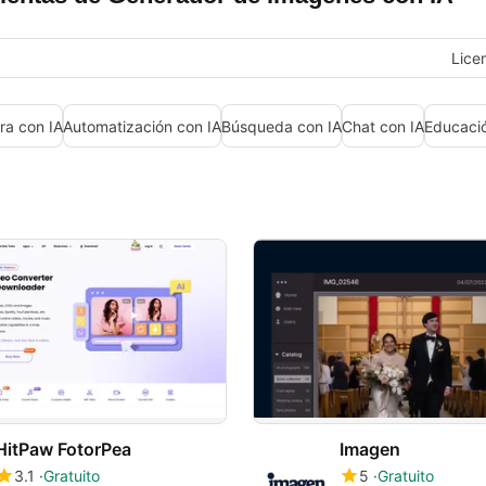
Lice
ra con IA
Automatización con IA
Búsqueda con IA
Chat con IA
Educació
HitPaw FotorPea
Imagen
3.1
Gratuito
5
Gratuito