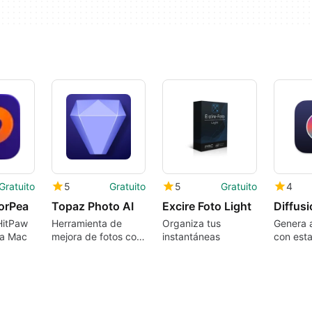
Gratuito
5
Gratuito
5
Gratuito
4
orPea
Topaz Photo AI
Excire Foto Light
Diffus
HitPaw
Herramienta de
Organiza tus
Genera a
ra Mac
mejora de fotos con
instantáneas
con esta
IA