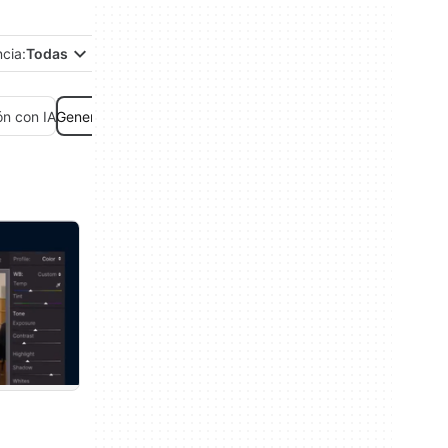
ncia:
Todas
n con IA
Generador de imágenes con IA
Generador de música con IA