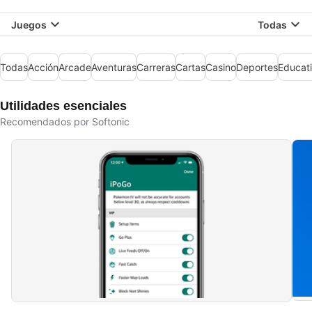
Juegos
Todas
Todas
Acción
Arcade
Aventuras
Carreras
Cartas
Casino
Deportes
Educat
Utilidades esenciales
Recomendados por Softonic