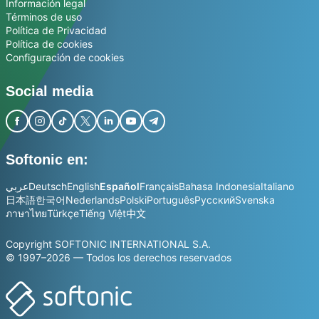
Información legal
Términos de uso
Política de Privacidad
Política de cookies
Configuración de cookies
Social media
Softonic en:
عربي
Deutsch
English
Español
Français
Bahasa Indonesia
Italiano
日本語
한국어
Nederlands
Polski
Português
Русский
Svenska
ภาษาไทย
Türkçe
Tiếng Việt
中文
Copyright SOFTONIC INTERNATIONAL S.A.
© 1997–2026 — Todos los derechos reservados