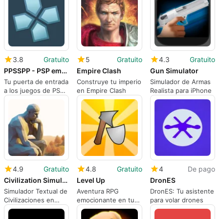
3.8
Gratuito
5
Gratuito
4.3
Gratuito
PPSSPP - PSP emulator
Empire Clash
Gun Simulator
Tu puerta de entrada
Construye tu imperio
Simulador de Armas
a los juegos de PSP
en Empire Clash
Realista para iPhone
en móvil
4.9
Gratuito
4.8
Gratuito
4
De pago
Civilization Simulator
Level Up
DronES
Simulador Textual de
Aventura RPG
DronES: Tu asistente
Civilizaciones en
emocionante en tu
para volar drones
iPhone
iPhone