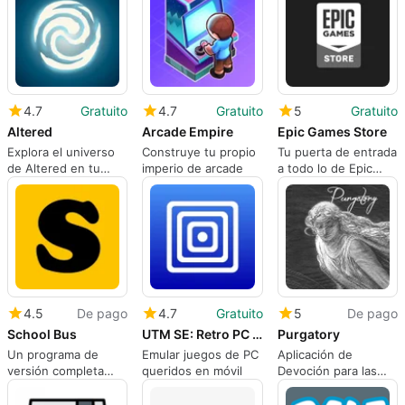
4.7
Gratuito
4.7
Gratuito
5
Gratuito
Altered
Arcade Empire
Epic Games Store
Explora el universo
Construye tu propio
Tu puerta de entrada
de Altered en tu
imperio de arcade
a todo lo de Epic
iPhone
Games
4.5
De pago
4.7
Gratuito
5
De pago
School Bus
UTM SE: Retro PC emulator
Purgatory
Un programa de
Emular juegos de PC
Aplicación de
versión completa
queridos en móvil
Devoción para las
para iPhone, por
Almas Santas
Randall Cole.