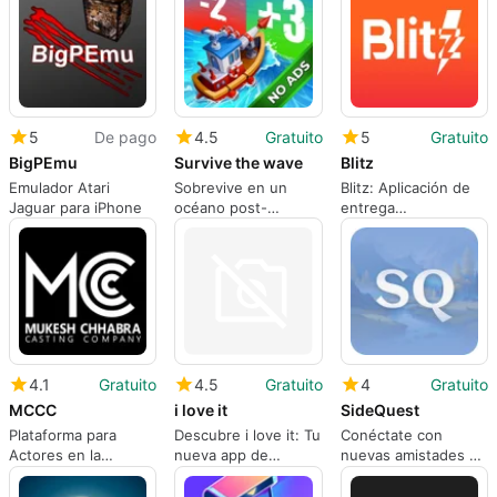
5
De pago
4.5
Gratuito
5
Gratuito
BigPEmu
Survive the wave
Blitz
Emulador Atari
Sobrevive en un
Blitz: Aplicación de
Jaguar para iPhone
océano post-
entrega
apocalíptico
transparente en
Marruecos
4.1
Gratuito
4.5
Gratuito
4
Gratuito
MCCC
i love it
SideQuest
Plataforma para
Descubre i love it: Tu
Conéctate con
Actores en la
nueva app de
nuevas amistades en
Industria
compras
tu ciudad
Cinematográfica