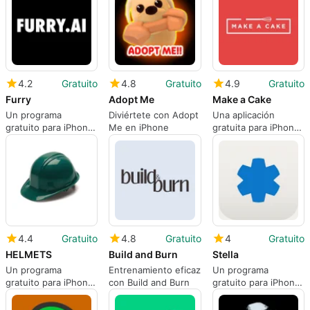
4.2
Gratuito
4.8
Gratuito
4.9
Gratuito
Furry
Adopt Me
Make a Cake
Un programa
Diviértete con Adopt
Una aplicación
gratuito para iPhone,
Me en iPhone
gratuita para iPhone,
de Kawaii
de MAKE A CAKE
Incorporated.
COMERCIO DE
ALIMENTOS LTDA.
4.4
Gratuito
4.8
Gratuito
4
Gratuito
HELMETS
Build and Burn
Stella
Un programa
Entrenamiento eficaz
Un programa
gratuito para iPhone,
con Build and Burn
gratuito para iPhone,
de Anwar Alnasim.
de OwletLabs LLC.