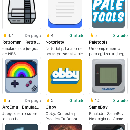
4.4
De pago
4
Gratuito
5
Gratuito
Retroman - Retro game emulator
Notoriety
Paletools
emulador de juegos
Notoriety: La app de
Un complemento
de NES
notas personalizable
para agilizar tu juego
en Ultimate Team
5
De pago
5
Gratuito
4.5
Gratuito
ArcEmu - Emulator by Arcadia
Obby
SameBoy
Juegos retro sobre
Obby: Conecta y
Emulador SameBoy:
la marcha
Practica Tu Deporte
Nostalgia de Game
Favorito
Boy en tu iPhone