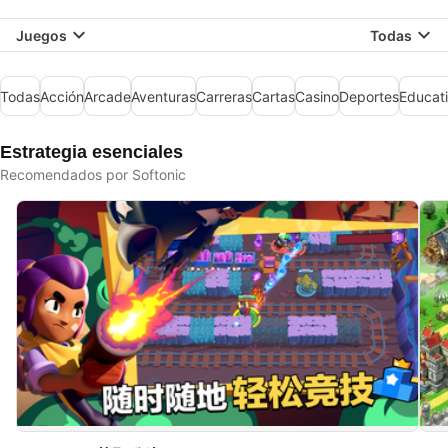
Juegos
Todas
Todas
Acción
Arcade
Aventuras
Carreras
Cartas
Casino
Deportes
Educat
Estrategia esenciales
Recomendados por Softonic