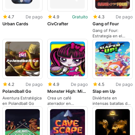
4.7
De pago
4.9
Gratuito
4.3
De pago
Urban Cards
CivCrafter
Gang of Four
Gang of Four:
Estrategia en el
mundo del crimen
4.2
De pago
4.9
De pago
4.5
De pago
Polandball Go
Monster High: Minis Mania
Slap em Up
Aventura Estratégica
Crea un café
Diviértete en
en Polandball Go
aterrador en
intensas batallas de
Monster High
cartas