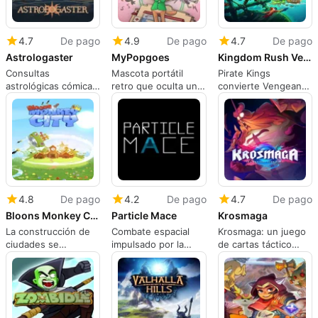
4.7
De pago
4.9
De pago
4.7
De pago
Astrologaster
MyPopgoes
Kingdom Rush Vengeance: Pirate Kings
Consultas
Mascota portátil
Pirate Kings
astrológicas cómicas
retro que oculta una
convierte Vengeance
ambientadas en el
supervivencia tensa
en un desafío de
Londres de finales
y una profunda
defensa de torres
de Isabel I
historia de POPGOES
náuticas
4.8
De pago
4.2
De pago
4.7
De pago
Bloons Monkey City
Particle Mace
Krosmaga
La construcción de
Combate espacial
Krosmaga: un juego
ciudades se
impulsado por la
de cartas táctico
encuentra con la
física que utiliza el
construido alrededor
defensa de torres en
momento como tu
del engaño y el
una estrategia móvil
arma
posicionamiento
social