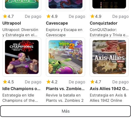
4.7
De pago
4.9
De pago
4.9
De pago
Ultrapool
Cavescape
Conquiztador
Ultrapool: Diversión
Explora y Escapa en
ConQUIZtador:
y Estrategia en el
Cavescape
Estrategia y Trivia en
Billar
tu iPhone
4.5
De pago
4.2
De pago
4.7
De pago
Idle Champions of the Forgotten Realms
Plants vs. Zombies 2: A Journey Through Time and Space
Axis Allies 1942 Online
Estrategia en Idle
Revive la batalla en
Estrategia en Axis &
Champions of the
Plants vs. Zombies 2
Allies 1942 Online
Forgotten Realms
Más