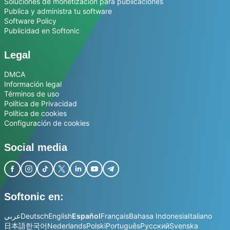
Soluciones de monetización para publicaciones
Publica y administra tu software
Software Policy
Publicidad en Softonic
Legal
DMCA
Información legal
Términos de uso
Política de Privacidad
Política de cookies
Configuración de cookies
Social media
Softonic en:
عربي
Deutsch
English
Español
Français
Bahasa Indonesia
Italiano
日本語
한국어
Nederlands
Polski
Português
Русский
Svenska