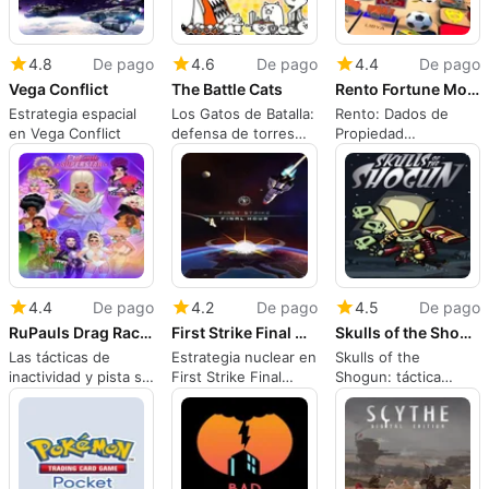
4.8
De pago
4.6
De pago
4.4
De pago
Vega Conflict
The Battle Cats
Rento Fortune Monolit
Estrategia espacial
Los Gatos de Batalla:
Rento: Dados de
en Vega Conflict
defensa de torres
Propiedad
peculiar con
Multijugador con
mecánicas de
Torres Verticales
colección profundas
4.4
De pago
4.2
De pago
4.5
De pago
RuPauls Drag Race Superstar
First Strike Final Hour
Skulls of the Shogun
Las tácticas de
Estrategia nuclear en
Skulls of the
inactividad y pista se
First Strike Final
Shogun: táctica
encuentran en el
Hour
rápida y estilo
juego móvil de moda
samurái en iPhone
de RuPaul