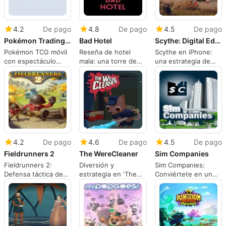
4.2
De pago
4.8
De pago
4.5
De pago
Pokémon Trading Card Game Pocket
Bad Hotel
Scythe: Digital Edition
Pokémon TCG móvil
Reseña de hotel
Scythe en iPhone:
con espectáculo
mala: una torre de
una estrategia de
coleccionable y
defensa musical con
mesa fiel traducida a
partidas rápidas
estilo ingenioso
móvil
4.2
De pago
4.6
De pago
4.5
De pago
Fieldrunners 2
The WereCleaner
Sim Companies
Fieldrunners 2:
Diversión y
Sim Companies:
Defensa táctica de
estrategia en 'The
Conviértete en un
torres construida
WereCleaner'
magnate empresarial
para estrategia móvil