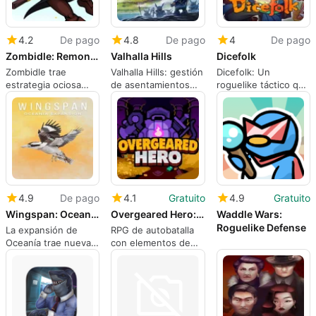
4.2
De pago
4.8
De pago
4
De pago
Zombidle: Remonstered
Valhalla Hills
Dicefolk
Zombidle trae
Valhalla Hills: gestión
Dicefolk: Un
estrategia ociosa
de asentamientos
roguelike táctico que
necromántica con
vikingos verticales,
te da control del
humor macabro
ascenso táctico a la
campo de batalla
montaña
4.9
De pago
4.1
Gratuito
4.9
Gratuito
Wingspan: Oceania Expansion
Overgeared Hero: Merge RPG
Waddle Wars:
Roguelike Defense
La expansión de
RPG de autobatalla
Oceanía trae nuevas
con elementos de
aves y opciones
rompecabezas
tácticas a Wingspan
tácticos