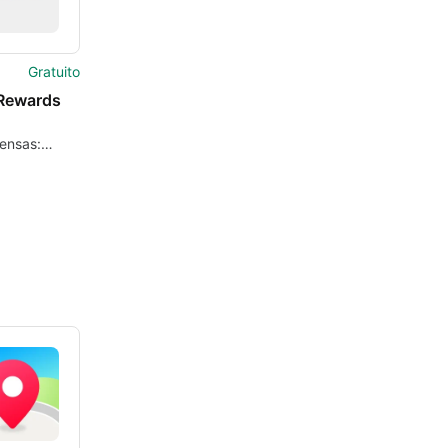
Gratuito
Rewards
ensas:
ón de
d móvil para
tos en
ible y
a estaciones