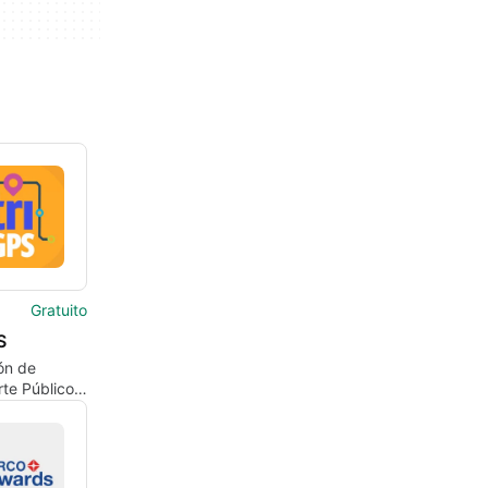
Gratuito
S
ón de
te Público
o Alegre