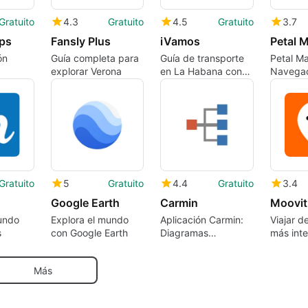
Gratuito
4.3
Gratuito
4.5
Gratuito
3.7
ps
Fansly Plus
iVamos
ón
Guía completa para
Guía de transporte
Petal M
explorar Verona
en La Habana con
Navegac
iVamos
Explorac
 GPS
Eficient
Gratuito
5
Gratuito
4.4
Gratuito
3.4
Google Earth
Carmin
undo
Explora el mundo
Aplicación Carmin:
Viajar d
s
con Google Earth
Diagramas
más inte
Eléctricos
los tran
Confiables
públicos
Más