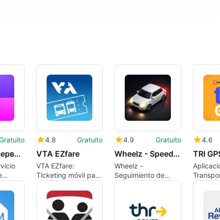
Gratuito
4.8
Gratuito
4.9
Gratuito
4.6
WB TAXI: сервис заказа такси
VTA EZfare
Wheelz - Speed Drive Tracker
TRI GP
vicio
VTA EZfare:
Wheelz -
Aplicaci
e
Ticketing móvil para
Seguimiento de
Transpor
n
los usuarios del
Velocidad y
TRI Port
s de
transporte de Santa
Conducción:
Clara
Registro de
Conducción Sin