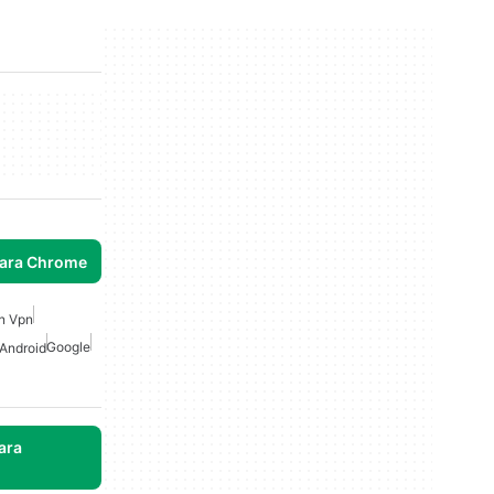
para Chrome
n Vpn
Google
 Android
ara