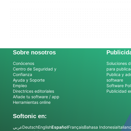
Sobre nosotros
Publicid
Conócenos
Soluciones d
Centro de Seguridad y
para publica
Confianza
Publica y ad
Ayuda y Soporte
software
Empleo
Software Pol
Directrices editoriales
Publicidad e
Añade tu software / app
Herramientas online
Softonic en:
عربي
Deutsch
English
Español
Français
Bahasa Indonesia
Italian