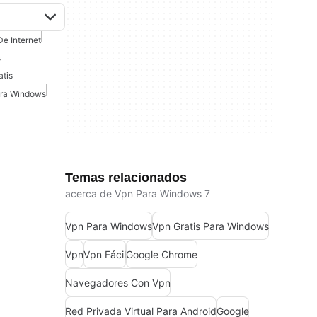
e Internet
s
atis
ara Windows
Temas relacionados
acerca de Vpn Para Windows 7
Vpn Para Windows
Vpn Gratis Para Windows
Vpn
Vpn Fácil
Google Chrome
Navegadores Con Vpn
Red Privada Virtual Para Android
Google