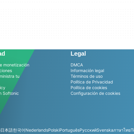
ad
Legal
e monetización
DMCA
ciones
Información legal
ministra tu
Términos de uso
Política de Privacidad
icy
Política de cookies
n Softonic
Configuración de cookies
o
日本語
한국어
Nederlands
Polski
Português
Русский
Svenska
ภาษาไทย
T