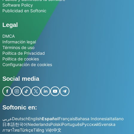
Software Policy
Publicidad en Softonic
Legal
DMCA
Información legal
Términos de uso
Política de Privacidad
Política de cookies
Configuración de cookies
Social media
Softonic en:
عربي
Deutsch
English
Español
Français
Bahasa Indonesia
Italiano
日本語
한국어
Nederlands
Polski
Português
Русский
Svenska
ภาษาไทย
Türkçe
Tiếng Việt
中文