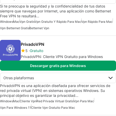
Si te preocupa la seguridad y la confidencialidad de tus datos
siempre que navegas por Internet, una aplicación como Betternet
Free VPN te resultará…
Windows
Mac
Vpn Gratis
Vpn Gratuito Y Rápido Para Mac
Vpn Rápido Para Mac
Vpn Betternet Gratis
Betternet Vpn
PrivadoVPN
5
Gratuito
PrivadoVPN: Cliente VPN Gratuito para Windows
Descargar gratis para Windows
Otras plataformas
PrivadoVPN es una aplicación diseñada para ofrecer servicios de
red privada virtual (VPN) en sistemas operativos Windows. Su
principal objetivo es garantizar la privacidad…
Windows
Mac
Cliente Vpn
Red Privada Virtual Gratis
Vpn Para Mac
Vpn Para Windows 11
Cliente Vpn Gratuito Para Mac