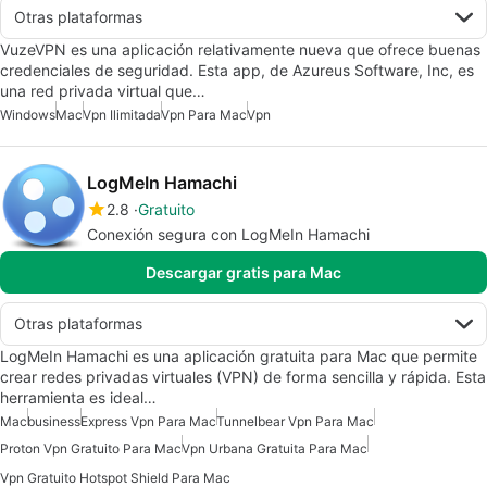
Otras plataformas
VuzeVPN es una aplicación relativamente nueva que ofrece buenas
credenciales de seguridad. Esta app, de Azureus Software, Inc, es
una red privada virtual que…
Windows
Mac
Vpn Ilimitada
Vpn Para Mac
Vpn
LogMeIn Hamachi
2.8
Gratuito
Conexión segura con LogMeIn Hamachi
Descargar gratis para Mac
Otras plataformas
LogMeIn Hamachi es una aplicación gratuita para Mac que permite
crear redes privadas virtuales (VPN) de forma sencilla y rápida. Esta
herramienta es ideal…
Mac
business
Express Vpn Para Mac
Tunnelbear Vpn Para Mac
Proton Vpn Gratuito Para Mac
Vpn Urbana Gratuita Para Mac
Vpn Gratuito Hotspot Shield Para Mac