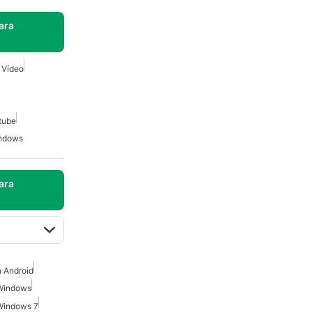
ara
 Vídeo
tube
indows
ara
 Android
 Windows
 Windows 7