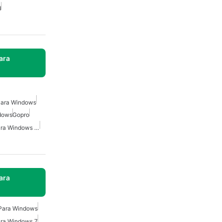
d
ara
 Para Windows
ndows
Gopro
Reproductor De Video Para Windows 10
ara
 Para Windows
ara Windows 7