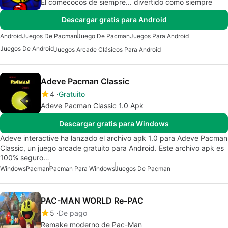
El comecocos de siempre... divertido como siempre
Descargar gratis para Android
Android
Juegos De Pacman
Juego De Pacman
Juegos Para Android
Juegos De Android
Juegos Arcade Clásicos Para Android
Adeve Pacman Classic
4
Gratuito
Adeve Pacman Classic 1.0 Apk
Descargar gratis para Windows
Adeve interactive ha lanzado el archivo apk 1.0 para Adeve Pacman
Classic, un juego arcade gratuito para Android. Este archivo apk es
100% seguro…
Windows
Pacman
Pacman Para Windows
Juegos De Pacman
PAC-MAN WORLD Re-PAC
5
De pago
Remake moderno de Pac-Man