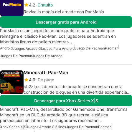
4.2
Gratuito
Revive la magia del arcade con PacMania
Descargar gratis para Android
PacMania es un juego de arcade gratuito para Android que
reimagina el clásico Pac-Man. Los jugadores se adentran en
laberintos llenos de pellets mientras…
Android
Juego De Pacman
Pacman
Juegos Arcade Clásicos Para Android
Juegos De Pacman
Juegos De Arcade
Minecraft: Pac-Man
4.9
De pago
<h2>Los laberintos de arcade se encuentran con la
construcción de bloques en una divertida experiencia
3D de Pac</h2>
Descargar para Xbox Series X|S
Minecraft: Pac-Man, desarrollado por Gamemode One, transforma
Minecraft en un DLC de arcade 3D que recrea la clásica
persecución en laberinto. Los jugadores recolectan…
Xbox Series X|S
Juegos Arcade Clásicos
Juegos De Pacman
Pacman