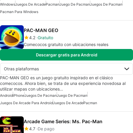
Windows
Juegos De Arcade
Pacman
Juego De Pacman
Juegos De Pacman
Pacman Para Windows
PAC-MAN GEO
4.2
Gratuito
Comecocos gratuito con ubicaciones reales
Descargar gratis para Android
Otras plataformas
PAC-MAN GEO es un juego gratuito inspirado en el clásico
comecocos. Ahora bien, se trata de una experiencia novedosa al
utilizar mapas con ubicaciones…
Android
iPhone
Juegos De Pacman
Juego De Pacman
Juegos De Arcade Para Android
Juegos De Arcade
Pacman
Arcade Game Series: Ms. Pac-Man
4.7
De pago