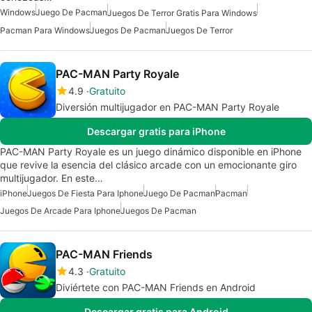
Windows
Juego De Pacman
Juegos De Terror Gratis Para Windows
Pacman Para Windows
Juegos De Pacman
Juegos De Terror
PAC-MAN Party Royale
4.9
Gratuito
Diversión multijugador en PAC-MAN Party Royale
Descargar gratis para iPhone
PAC-MAN Party Royale es un juego dinámico disponible en iPhone
que revive la esencia del clásico arcade con un emocionante giro
multijugador. En este…
iPhone
Juegos De Fiesta Para Iphone
Juego De Pacman
Pacman
Juegos De Arcade Para Iphone
Juegos De Pacman
PAC-MAN Friends
4.3
Gratuito
Diviértete con PAC-MAN Friends en Android
Descargar gratis para Android