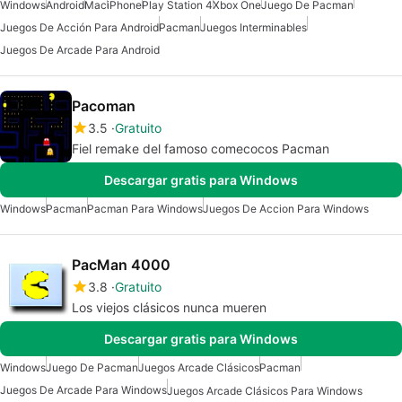
Windows
Android
Mac
iPhone
Play Station 4
Xbox One
Juego De Pacman
Juegos De Acción Para Android
Pacman
Juegos Interminables
Juegos De Arcade Para Android
Pacoman
3.5
Gratuito
Fiel remake del famoso comecocos Pacman
Descargar gratis para Windows
Windows
Pacman
Pacman Para Windows
Juegos De Accion Para Windows
PacMan 4000
3.8
Gratuito
Los viejos clásicos nunca mueren
Descargar gratis para Windows
Windows
Juego De Pacman
Juegos Arcade Clásicos
Pacman
Juegos De Arcade Para Windows
Juegos Arcade Clásicos Para Windows