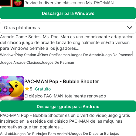
Revive la diversión clásica con Ms. PAC-MAN
Descargar para Windows
Otras plataformas
Arcade Game Series: Ms. Pac-Man es una emocionante adaptación
del clásico juego de arcade lanzado originalmente enEsta versión
para Windows permite a los jugadores…
Windows
Play Station 4
Xbox One
Pacman
Juegos De Arcade
Juego De Pacman
Juegos Arcade Clásicos
Juegos De Pacman
PAC-MAN Pop - Bubble Shooter
5
Gratuito
El clásico PAC-MAN totalmente renovado
Descargar gratis para Android
PAC-MAN Pop - Bubble Shooter es un divertido videojuego gratis
inspirado en la estética del clásico PAC-MAN de las máquinas
recreativas que tan populares…
Android
Juegos De Disparar Burbujas
Juegos De Burbujas Para Android