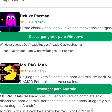
Juego De Pacman
Deluxe Pacman
3.8
Gratuito
El tradicional videojuego vuelve con renovadas energías
Descargar gratis para Windows
Windows
Juegos De Arcade
Juegos Arcade Clásicos
Pacman
Juegos De Arcade Para Windows
Juegos De Pacman
Ms. PAC-MAN
4.6
De pago
Un juego de versión completa para Android' de BANDAI
NAMCO Entertainment America Inc.
Descargar para Android
Ms. PAC-MAN de Namco es un juego en versión completa sólo
disponible para Android, perteneciente a la categoría 'Juegos' y a la
subcategoría Arcade',…
Android
Juegos De Arcade Para Android
Pacman
Juego De Pacman