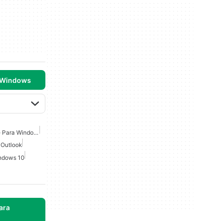
 Windows
Suite De Microsoft Office Para Windows 7
 Outlook
indows 10
ara