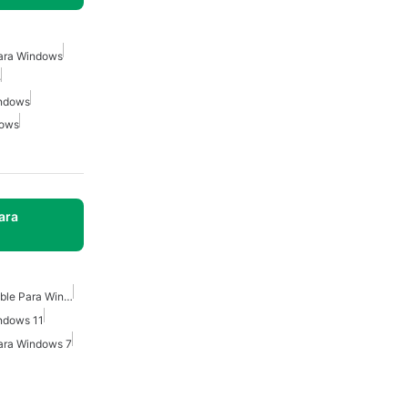
Para Windows
e
indows
dows
ara
Microsoft Office Compatible Para Windows 7
indows 11
Para Windows 7