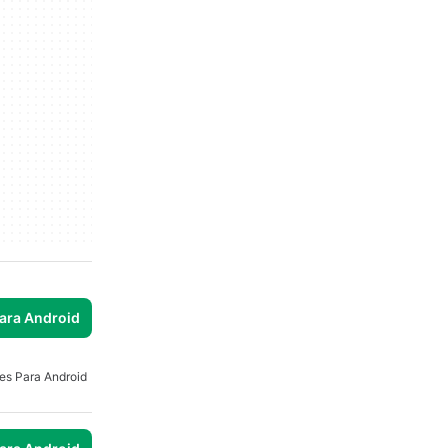
para Android
es Para Android