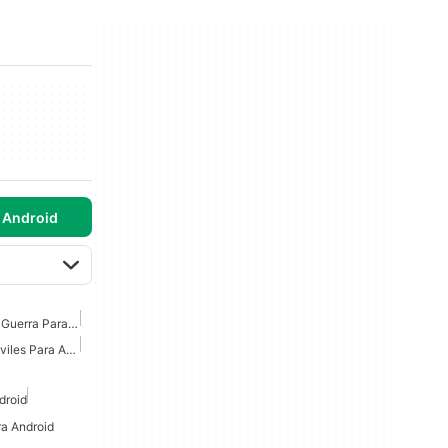
 Android
Juegos De Estrategia De Guerra Para Android
Juegos De Estrategia Móviles Para Android
droid
ra Android