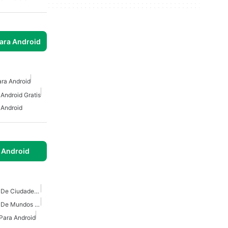
para Android
ra Android
Android Gratis
 Android
 Android
Juegos De Construccion De Ciudades Para Android
Juegos De Construcción De Mundos Para Android
Para Android