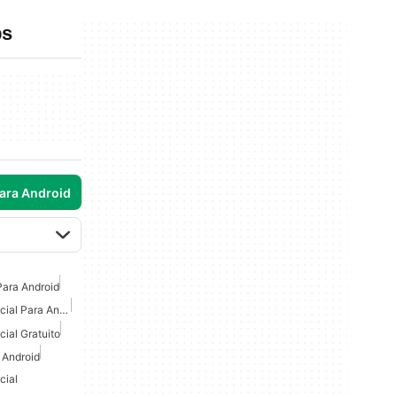
ps
para Android
Para Android
Simulador De Vuelo Espacial Para Android
ial Gratuito
 Android
cial