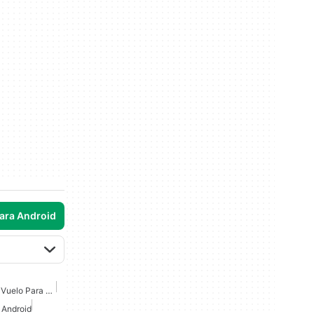
para Android
Juegos De Simulador De Vuelo Para Android
 Android