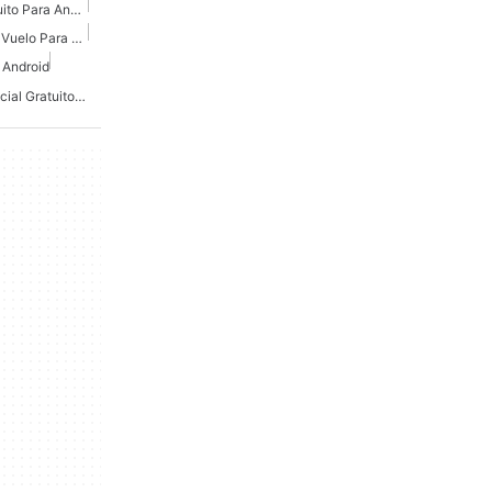
Simulador De Avión Gratuito Para Android
Juegos De Simulador De Vuelo Para Android
 Android
Simulador De Vuelo Espacial Gratuito Para Android