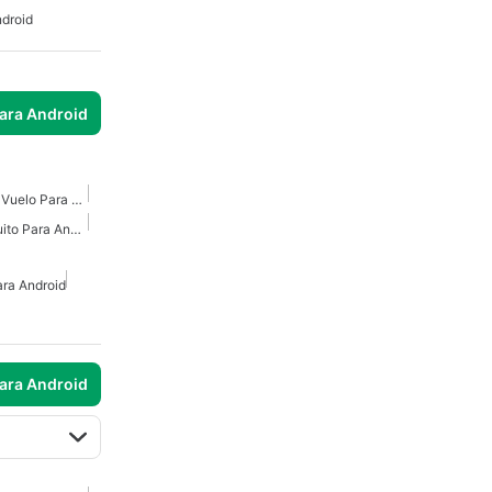
droid
para Android
Juegos De Simulador De Vuelo Para Android
Simulador De Avión Gratuito Para Android
ra Android
para Android