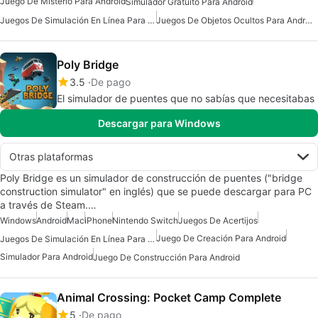
Juego De Misterio Para Android
Simulador Gratuito Para Android
Juegos De Simulación En Línea Para Android
Juegos De Objetos Ocultos Para Android
Poly Bridge
3.5
De pago
El simulador de puentes que no sabías que necesitabas
Descargar para Windows
Otras plataformas
Poly Bridge es un simulador de construcción de puentes ("bridge
construction simulator" en inglés) que se puede descargar para PC
a través de Steam.…
Windows
Android
Mac
iPhone
Nintendo Switch
Juegos De Acertijos
Juego De Creación Para Android
Juegos De Simulación En Línea Para Android
Simulador Para Android
Juego De Construcción Para Android
Animal Crossing: Pocket Camp Complete
5
De pago