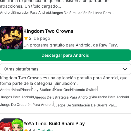
simular la experiencia de quienes asisten a un parque de
atracciones. Un título cargado…
Android
Simulador Para Android
Juegos De Simulación En Línea Para Android
Kingdom Two Crowns
5
De pago
Un programa gratuito para Android, de Raw Fury.
Descargar para Android
Otras plataformas
Kingdom Two Crowns es una aplicación gratuita para Android, que
forma parte de la categoría 'Simulación'..
Android
Mac
iPhone
Play Station 4
Xbox One
Nintendo Switch
Juegos Para Android
Simulador Para Android
Juegos De Estrategia Para Android
Juego De Creación Para Android
Juegos De Simulación De Guerra Para Android
YoYa Time: Build Share Play
4.4
Gratuito