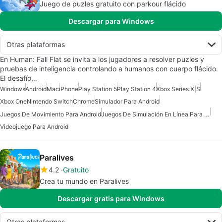
Juego de puzles gratuito con parkour flácido
Descargar para Windows
Otras plataformas
En Human: Fall Flat se invita a los jugadores a resolver puzles y
pruebas de inteligencia controlando a humanos con cuerpo flácido.
El desafío…
Windows
Android
Mac
iPhone
Play Station 5
Play Station 4
Xbox Series X|S
Xbox One
Nintendo Switch
Chrome
Simulador Para Android
Juegos De Movimiento Para Android
Juegos De Simulación En Línea Para Android
Videojuego Para Android
Paralives
4.2
Gratuito
Crea tu mundo en Paralives
Descargar gratis para Windows
Otras plataformas