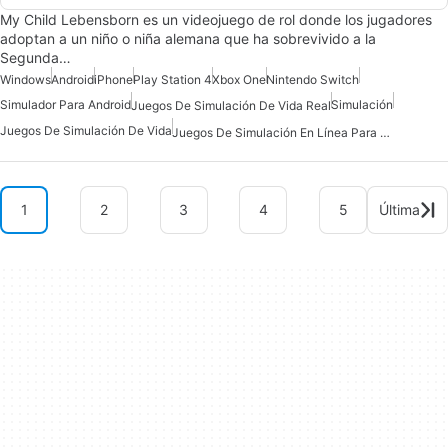
My Child Lebensborn es un videojuego de rol donde los jugadores
adoptan a un niño o niña alemana que ha sobrevivido a la
Segunda…
Windows
Android
iPhone
Play Station 4
Xbox One
Nintendo Switch
Simulador Para Android
Simulación
Juegos De Simulación De Vida Real
Juegos De Simulación De Vida
Juegos De Simulación En Línea Para Android
1
2
3
4
5
Última