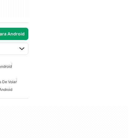
para Android
Android
 De Volar
Android