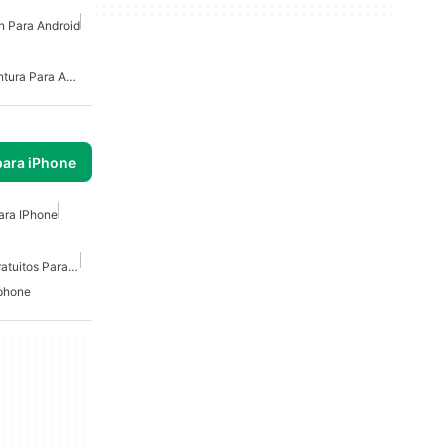
n Para Android
Juegos De Acción Y Aventura Para Android
para iPhone
ara IPhone
Juegos De Simulación Gratuitos Para Iphone
Iphone