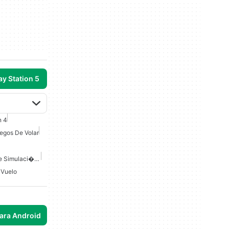
ay Station 5
n 4
egos De Volar
Juegos De Navegador De Simulaci�n De Vuelo Gratis
 Vuelo
para Android