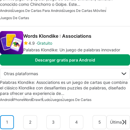
conocido como Chinchorro o Golpe. Este…
Android
Juegos De Cartas Para Android
Juegos De Cartas Móviles
Juegos De Cartas
Words Klondike : Associations
4.9
Gratuito
Palabras Klondike: Un juego de palabras innovador
Descargar gratis para Android
Otras plataformas
Palabras Klondike: Associations es un juego de cartas que combina
el clásico Klondike con desafiantes puzzles de palabras, diseñado
para ofrecer una experiencia de…
Android
iPhone
Word
Draw!!
Ludo
Juegos
Juegos De Cartas
1
2
3
4
5
Última