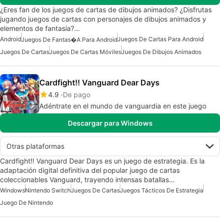
¿Eres fan de los juegos de cartas de dibujos animados? ¿Disfrutas
jugando juegos de cartas con personajes de dibujos animados y
elementos de fantasía?…
Android
Juegos De Cartas Para Android
Juegos De Fantas�a Para Android
Juegos De Cartas
Juegos De Cartas Móviles
Juegos De Dibujos Animados
Cardfight!! Vanguard Dear Days
4.9
De pago
Adéntrate en el mundo de vanguardia en este juego
Descargar para Windows
Otras plataformas
Cardfight!! Vanguard Dear Days es un juego de estrategia. Es la
adaptación digital definitiva del popular juego de cartas
coleccionables Vanguard, trayendo intensas batallas…
Windows
Nintendo Switch
Juegos De Cartas
Juegos Tácticos De Estrategia
Juego De Nintendo