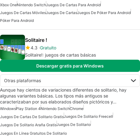
Xbox One
Nintendo Switch
Juegos De Cartas Para Android
Juegos De Cartas Móviles
Juegos De Cartas
Juegos De Póker Para Android
Póker Para Android
Solitaire !
4.3
Gratuito
Solitaire!: juegos de cartas básicas
Descargar gratis para Windows
Otras plataformas
Aunque hay cientos de variaciones diferentes de solitario, hay
algunas variantes básicas. Los tipos más antiguos se
caracterizaban por sus elaborados diseños pictóricos y…
Windows
Play Station 4
Nintendo Switch
Chrome
Juegos De Solitario Freecell
Juegos De Cartas De Solitario Gratis
Juegos De Solitario
Juegos De Solitario Araña Gratis
Juegos En Línea Gratuitos De Solitario