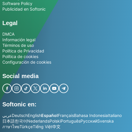
Software Policy
Publicidad en Softonic
Legal
DMCA
Información legal
Términos de uso
Política de Privacidad
Política de cookies
Configuración de cookies
Social media
Softonic en:
عربي
Deutsch
English
Español
Français
Bahasa Indonesia
Italiano
日本語
한국어
Nederlands
Polski
Português
Русский
Svenska
ภาษาไทย
Türkçe
Tiếng Việt
中文