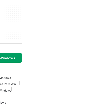
 Windows
 Windows
Temporizador Cuenta Atrás Para Windows
 Windows
dows