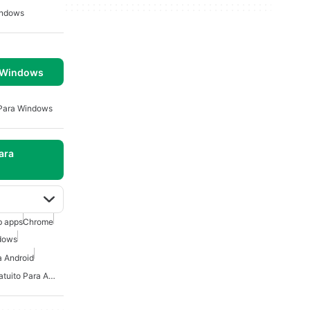
indows
 Windows
Para Windows
ara
 apps
Chrome
dows
a Android
Creador De Logotipos Gratuito Para Android