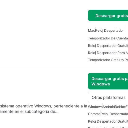
Descargar grati
Mac
Reloj Despertador
Reloj Despertador Gratu
Reloj Despertador Para 
Temporizador Gratuito P
Descargar gratis p
Windows
Otras plataformas
 sistema operativo Windows, perteneciente a la
Windows
Android
Roblox
F
icamente en el subcategoría de…
Chrome
Reloj Despertado