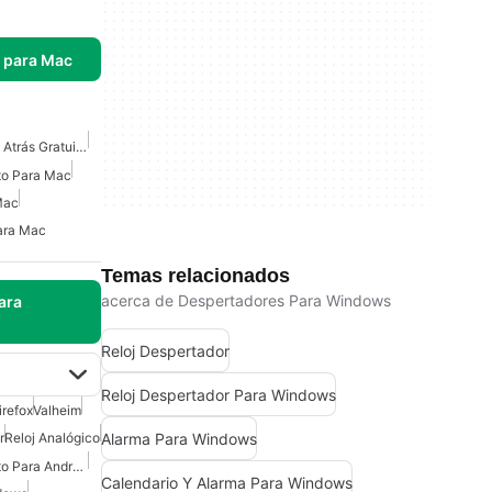
s para Mac
Temporizador De Cuenta Atrás Gratuito Para Mac
ito Para Mac
Mac
ara Mac
Temas relacionados
acerca de Despertadores Para Windows
ara
Reloj Despertador
Reloj Despertador Para Windows
irefox
Valheim
Alarma Para Windows
r
Reloj Analógico
Reloj Despertador Gratuito Para Android
Calendario Y Alarma Para Windows