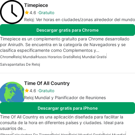
Timepiece
4.6
Gratuito
Reloj: Ver horas en ciudades/zonas alrededor del mundo
Descargar gratis para Chrome
Timepiece es un complemento gratuito para Chrome desarrollado
por Anirudh. Se encuentra en la categoría de Navegadores y se
clasifica específicamente como Complementos y…
Chrome
Reloj Mundial
Husos Horarios Gratis
Reloj Mundial Gratis
Salvapantallas De Reloj
Time Of All Country
4.6
Gratuito
Reloj Mundial y Planificador de Reuniones
Descargar gratis para iPhone
Time Of All Country es una aplicación diseñada para facilitar la
consulta de la hora en diferentes países y ciudades. Ideal para
usuarios de…
iPhone
Calculadora De Tiempo
Reloj Hora
Reloj Mundial Gratis
Reloj Mundial