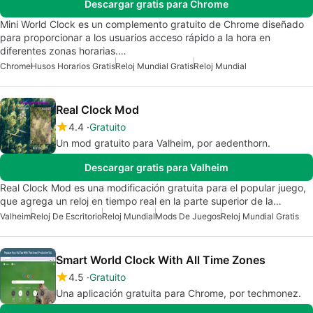
Descargar gratis para Chrome
Mini World Clock es un complemento gratuito de Chrome diseñado
para proporcionar a los usuarios acceso rápido a la hora en
diferentes zonas horarias.…
Chrome
Husos Horarios Gratis
Reloj Mundial Gratis
Reloj Mundial
Real Clock Mod
4.4
Gratuito
Un mod gratuito para Valheim, por aedenthorn.
Descargar gratis para Valheim
Real Clock Mod es una modificación gratuita para el popular juego,
que agrega un reloj en tiempo real en la parte superior de la…
Valheim
Reloj De Escritorio
Reloj Mundial
Mods De Juegos
Reloj Mundial Gratis
Smart World Clock With All Time Zones
4.5
Gratuito
Una aplicación gratuita para Chrome, por techmonez.