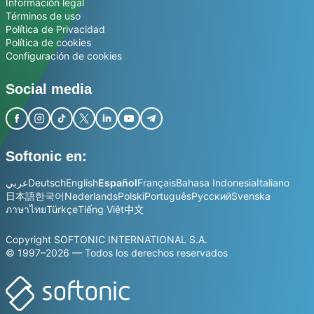
Información legal
Términos de uso
Política de Privacidad
Política de cookies
Configuración de cookies
Social media
Softonic en:
عربي
Deutsch
English
Español
Français
Bahasa Indonesia
Italiano
日本語
한국어
Nederlands
Polski
Português
Русский
Svenska
ภาษาไทย
Türkçe
Tiếng Việt
中文
Copyright SOFTONIC INTERNATIONAL S.A.
© 1997–2026 — Todos los derechos reservados