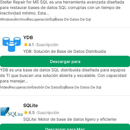
Stellar Repair for MS SQL es una herramienta avanzada diseñada
para restaurar bases de datos SQL corruptas con un tiempo de
inactividad mínimo. Esta…
Windows
Archivo
Recuperación
Sql
Base De Datos De Sql
YDB
4.1
Suscripción
YDB: Solución de Base de Datos Distribuida
Descargar para
YDB es una base de datos SQL distribuida diseñada para equipos
de TI que buscan una solución abierta y escalable. Con capacidad
para manejar…
Vídeo
Recuperación
Gestión De Datos
Sql
Base De Datos De Sql
SQLite
4.5
Suscripción
SQLite: Motor de base de datos ligero y eficiente
Descargar para Mac