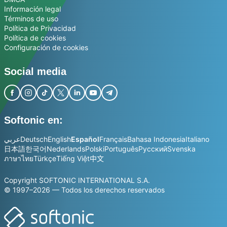
Información legal
Términos de uso
Política de Privacidad
Política de cookies
Configuración de cookies
Social media
Softonic en:
عربي
Deutsch
English
Español
Français
Bahasa Indonesia
Italiano
日本語
한국어
Nederlands
Polski
Português
Русский
Svenska
ภาษาไทย
Türkçe
Tiếng Việt
中文
Copyright SOFTONIC INTERNATIONAL S.A.
© 1997–2026 — Todos los derechos reservados