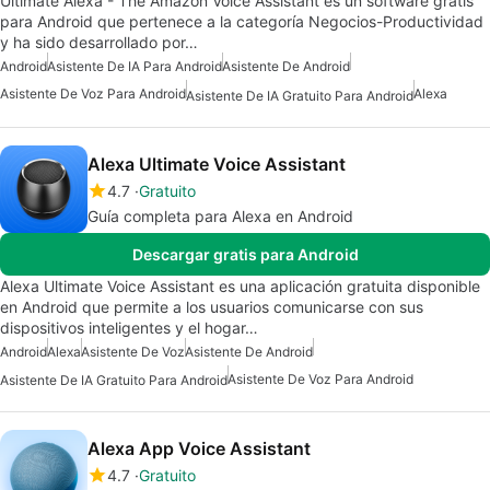
Ultimate Alexa - The Amazon Voice Assistant es un software gratis
para Android que pertenece a la categoría Negocios-Productividad
y ha sido desarrollado por…
Android
Asistente De IA Para Android
Asistente De Android
Asistente De Voz Para Android
Alexa
Asistente De IA Gratuito Para Android
Alexa Ultimate Voice Assistant
4.7
Gratuito
Guía completa para Alexa en Android
Descargar gratis para Android
Alexa Ultimate Voice Assistant es una aplicación gratuita disponible
en Android que permite a los usuarios comunicarse con sus
dispositivos inteligentes y el hogar…
Android
Alexa
Asistente De Voz
Asistente De Android
Asistente De Voz Para Android
Asistente De IA Gratuito Para Android
Alexa App Voice Assistant
4.7
Gratuito