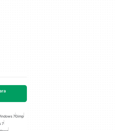
ara
Windows 7
Gimp
s 7
ndows