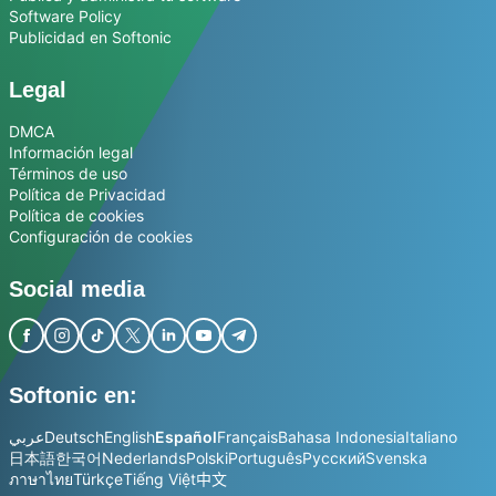
Software Policy
Publicidad en Softonic
Legal
DMCA
Información legal
Términos de uso
Política de Privacidad
Política de cookies
Configuración de cookies
Social media
Softonic en:
عربي
Deutsch
English
Español
Français
Bahasa Indonesia
Italiano
日本語
한국어
Nederlands
Polski
Português
Русский
Svenska
ภาษาไทย
Türkçe
Tiếng Việt
中文