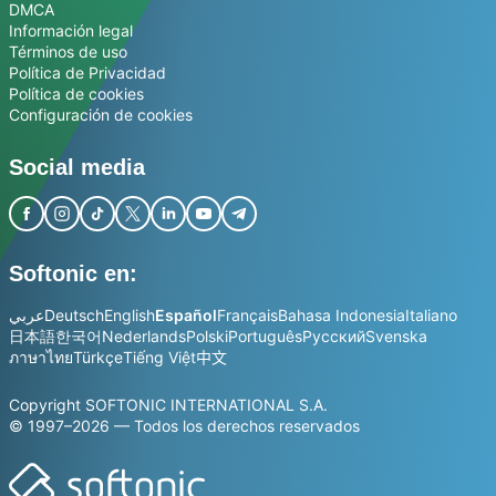
DMCA
Información legal
Términos de uso
Política de Privacidad
Política de cookies
Configuración de cookies
Social media
Softonic en:
عربي
Deutsch
English
Español
Français
Bahasa Indonesia
Italiano
日本語
한국어
Nederlands
Polski
Português
Русский
Svenska
ภาษาไทย
Türkçe
Tiếng Việt
中文
Copyright SOFTONIC INTERNATIONAL S.A.
© 1997–2026 — Todos los derechos reservados