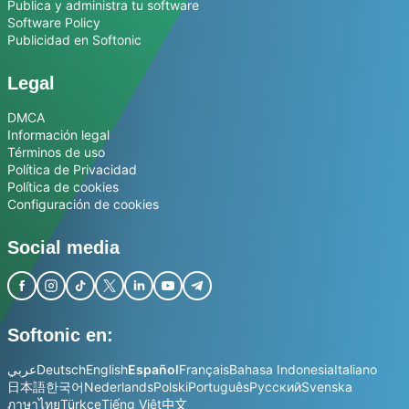
Publica y administra tu software
Software Policy
Publicidad en Softonic
Legal
DMCA
Información legal
Términos de uso
Política de Privacidad
Política de cookies
Configuración de cookies
Social media
Softonic en:
عربي
Deutsch
English
Español
Français
Bahasa Indonesia
Italiano
日本語
한국어
Nederlands
Polski
Português
Русский
Svenska
ภาษาไทย
Türkçe
Tiếng Việt
中文