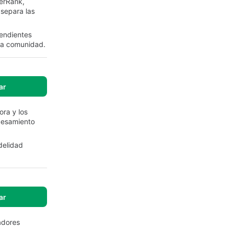
erRank,
 separa las
pendientes
 la comunidad.
ar
ora y los
ocesamiento
delidad
ar
adores