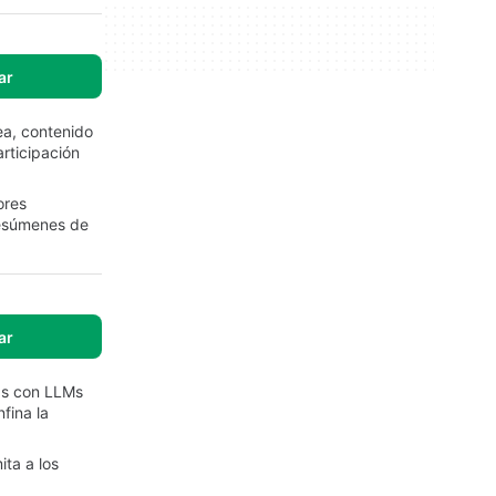
ar
ea, contenido
rticipación
ores
resúmenes de
ar
as con LLMs
fina la
ta a los