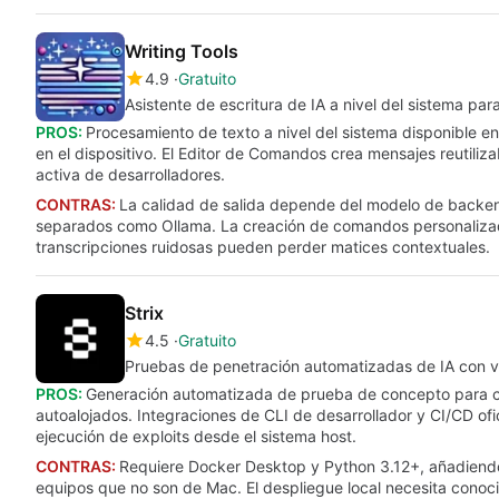
Writing Tools
4.9
Gratuito
Asistente de escritura de IA a nivel del sistema p
PROS:
Procesamiento de texto a nivel del sistema disponible en
en el dispositivo. El Editor de Comandos crea mensajes reutiliz
activa de desarrolladores.
CONTRAS:
La calidad de salida depende del modelo de backend 
separados como Ollama. La creación de comandos personalizado
transcripciones ruidosas pueden perder matices contextuales.
Strix
4.5
Gratuito
Pruebas de penetración automatizadas de IA con va
PROS:
Generación automatizada de prueba de concepto para co
autoalojados. Integraciones de CLI de desarrollador y CI/CD ofi
ejecución de exploits desde el sistema host.
CONTRAS:
Requiere Docker Desktop y Python 3.12+, añadiendo c
equipos que no son de Mac. El despliegue local necesita conoc