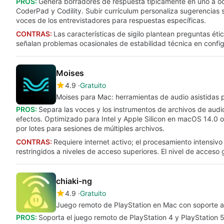
PROS:
Genera borradores de respuesta típicamente en uno a o
CoderPad y Codility. Subir currículum personaliza sugerencias se
voces de los entrevistadores para respuestas específicas.
CONTRAS:
Las características de sigilo plantean preguntas é
señalan problemas ocasionales de estabilidad técnica en confi
Moises
4.9
Gratuito
Moises para Mac: herramientas de audio asistidas 
PROS:
Separa las voces y los instrumentos de archivos de audio
efectos. Optimizado para Intel y Apple Silicon en macOS 14.0 o
por lotes para sesiones de múltiples archivos.
CONTRAS:
Requiere internet activo; el procesamiento intensivo
restringidos a niveles de acceso superiores. El nivel de acceso 
chiaki-ng
4.9
Gratuito
Juego remoto de PlayStation en Mac con soporte 
PROS:
Soporta el juego remoto de PlayStation 4 y PlayStation 