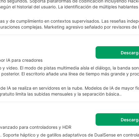
cho segundos. Soporta plataformas de codificación incluyendo Hack
gún el historial del usuario. La identificación de múltiples hablantes
ticas y de cumplimiento en contextos supervisados. Las reseñas inde
guraciones complejas. Marketing agresivo señalado por revisores de
Descarg
por IA para creadores
 y video. El modo de pistas multimedia aísla el diálogo, la banda son
 posterior. El escritorio añade una línea de tiempo más grande y pr
 de IA se realiza en servidores en la nube. Modelos de IA de mayor fi
gratuito limita las subidas mensuales y la separación básica..
Descarg
avanzado para controladores y HDR
5. Soporte háptico y de gatillos adaptativos de DualSense en control