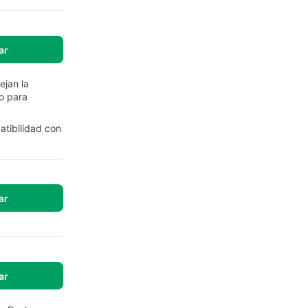
ar
ejan la
o para
atibilidad con
ar
ar