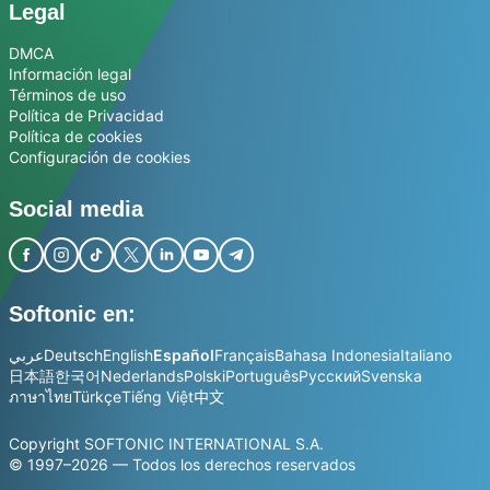
Legal
DMCA
Información legal
Términos de uso
Política de Privacidad
Política de cookies
Configuración de cookies
Social media
Softonic en:
عربي
Deutsch
English
Español
Français
Bahasa Indonesia
Italiano
日本語
한국어
Nederlands
Polski
Português
Русский
Svenska
ภาษาไทย
Türkçe
Tiếng Việt
中文
Copyright SOFTONIC INTERNATIONAL S.A.
© 1997–2026 — Todos los derechos reservados